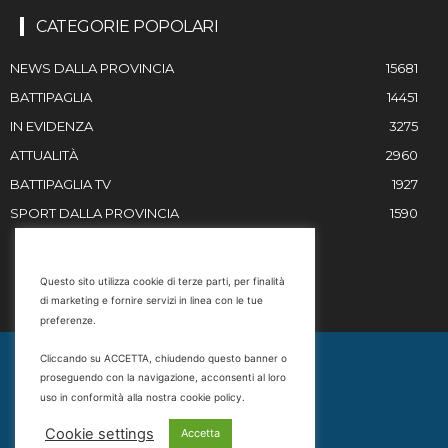
CATEGORIE POPOLARI
NEWS DALLA PROVINCIA
15681
BATTIPAGLIA
14451
IN EVIDENZA
3275
ATTUALITÀ
2960
BATTIPAGLIA TV
1927
SPORT DALLA PROVINCIA
1590
RESTIAMO IN CONTATTO
Questo sito utilizza cookie di terze parti, per finalità
di marketing e fornire servizi in linea con le tue
Email
preferenze.
info@battipaglia1929.it
Cliccando su ACCETTA, chiudendo questo banner o
marketing@battipaglia1929.it
proseguendo con la navigazione, acconsenti al loro
carminegaldi@virgilio.it
uso in conformità alla nostra cookie policy.
Tel. 0828 302801
Cookie settings
Accetta