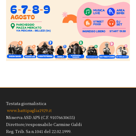
Testata giornalistica
www.battipaglia1929.it
Minerva ASD APS (C.F. 91076630655)
Direttore/responsabile Carmine Galdi
Reg. Trib. Sa n.1041 del 22.02.1999.