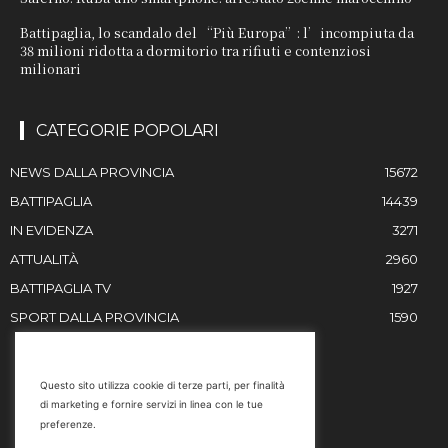
Battipaglia, lo scandalo del “Più Europa”: l’incompiuta da
38 milioni ridotta a dormitorio tra rifiuti e contenziosi
milionari
CATEGORIE POPOLARI
NEWS DALLA PROVINCIA
15672
BATTIPAGLIA
14439
IN EVIDENZA
3271
ATTUALITÀ
2960
BATTIPAGLIA TV
1927
SPORT DALLA PROVINCIA
1590
RESTIAMO IN CONTATTO
Questo sito utilizza cookie di terze parti, per finalità
di marketing e fornire servizi in linea con le tue
Email
preferenze.
info@battipaglia1929.it