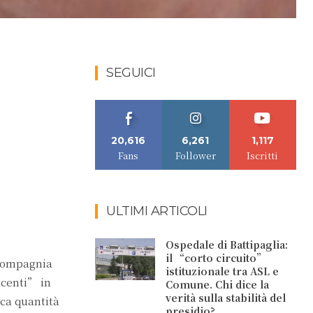
SEGUICI
20,616
6,261
1,117
Fans
Follower
Iscritti
ULTIMI ARTICOLI
Ospedale di Battipaglia:
il “corto circuito”
a Compagnia
istituzionale tra ASL e
acenti” in
Comune. Chi dice la
verità sulla stabilità del
ica quantità
presidio?