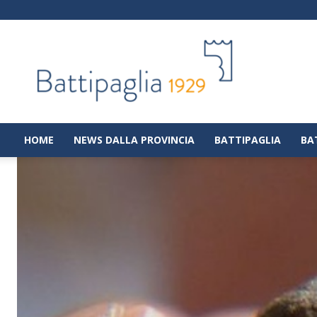
Battipaglia
1929
|
Notizie
dalla
città
di
HOME
NEWS DALLA PROVINCIA
BATTIPAGLIA
BA
Battipaglia