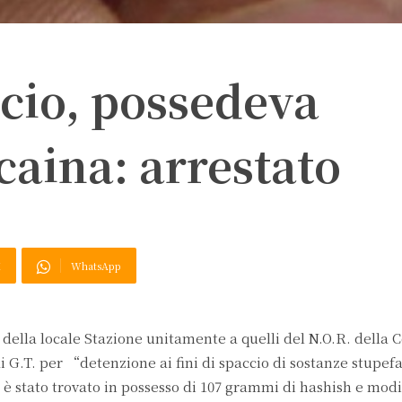
cio, possedeva
caina: arrestato
X
WhatsApp
ri della locale Stazione unitamente a quelli del N.O.R. dell
 G.T. per “detenzione ai fini di spaccio di sostanze stupef
 è stato trovato in possesso di 107 grammi di hashish e mod