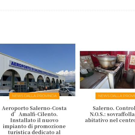
NEWS DALLA PROVINCIA
NEWS DALLA PROVI
Aeroporto Salerno-Costa
Salerno. Control
d’Amalfi-Cilento.
N.O.S.: sovraffol
Installato il nuovo
abitativo nel centr
impianto di promozione
turistica dedicato al