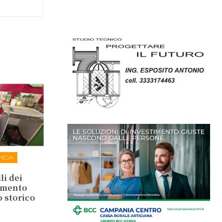
NCIA
li dei
lamento
o storico