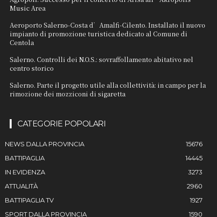
Music Area
Aeroporto Salerno-Costa d’Amalfi-Cilento. Installato il nuovo
impianto di promozione turistica dedicato al Comune di
Centola
Salerno. Controlli dei N.O.S.: sovraffollamento abitativo nel
centro storico
Salerno. Parte il progetto utile alla collettività: in campo per la
rimozione dei mozziconi di sigaretta
CATEGORIE POPOLARI
NEWS DALLA PROVINCIA
15676
BATTIPAGLIA
14445
IN EVIDENZA
3273
ATTUALITÀ
2960
BATTIPAGLIA TV
1927
SPORT DALLA PROVINCIA
1590