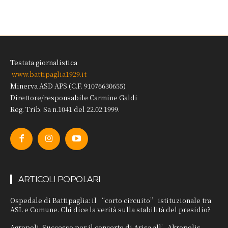
Testata giornalistica
www.battipaglia1929.it
Minerva ASD APS (C.F. 91076630655)
Direttore/responsabile Carmine Galdi
Reg. Trib. Sa n.1041 del 22.02.1999.
ARTICOLI POPOLARI
Ospedale di Battipaglia: il “corto circuito” istituzionale tra
ASL e Comune. Chi dice la verità sulla stabilità del presidio?
Agropoli. Successo per il concerto di Arisa all’Akropolis