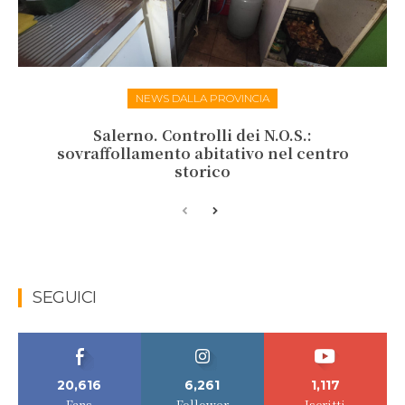
NEWS DALLA PROVINCIA
Salerno. Controlli dei N.O.S.:
sovraffollamento abitativo nel centro
storico
SEGUICI
20,616
6,261
1,117
Fans
Follower
Iscritti