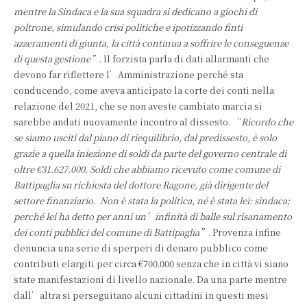
mentre la Sindaca e la sua squadra si dedicano a giochi di
poltrone, simulando crisi politiche e ipotizzando finti
azzeramenti di giunta, la città continua a soffrire le conseguenze
di questa gestione”
. Il forzista parla di dati allarmanti che
devono far riflettere l’Amministrazione perché sta
conducendo, come aveva anticipato la corte dei conti nella
relazione del 2021, che se non aveste cambiato marcia si
sarebbe andati nuovamente incontro al dissesto. “
Ricordo che
se siamo usciti dal piano di riequilibrio, dal predissesto, è solo
grazie a quella iniezione di soldi da parte del governo centrale di
oltre €31.627.000. Soldi che abbiamo ricevuto come comune di
Battipaglia su richiesta del dottore Ragone, già dirigente del
settore finanziario. Non è stata la politica, né è stata lei: sindaca;
perché lei ha detto per anni un’infinità di balle sul risanamento
dei conti pubblici del comune di Battipaglia”
. Provenza infine
denuncia una serie di sperperi di denaro pubblico come
contributi elargiti per circa €700.000 senza che in città vi siano
state manifestazioni di livello nazionale. Da una parte mentre
dall’altra si perseguitano alcuni cittadini in questi mesi