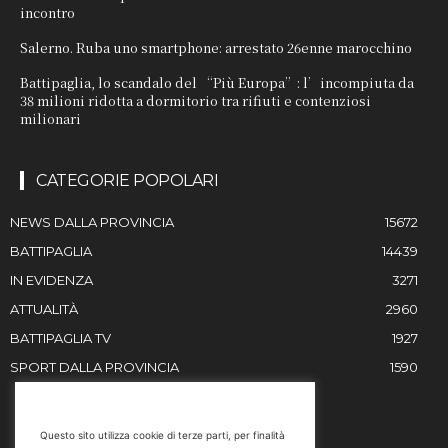
incontro
Salerno. Ruba uno smartphone: arrestato 26enne marocchino
Battipaglia, lo scandalo del “Più Europa”: l’incompiuta da
38 milioni ridotta a dormitorio tra rifiuti e contenziosi
milionari
CATEGORIE POPOLARI
NEWS DALLA PROVINCIA
15672
BATTIPAGLIA
14439
IN EVIDENZA
3271
ATTUALITÀ
2960
BATTIPAGLIA TV
1927
SPORT DALLA PROVINCIA
1590
RESTIAMO IN CONTATTO
Questo sito utilizza cookie di terze parti, per finalità