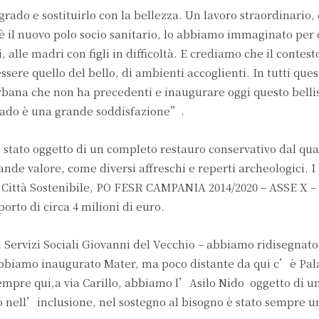
rado e sostituirlo con la bellezza. Un lavoro straordinario,
 il nuovo polo socio sanitario, lo abbiamo immaginato per
i, alle madri con figli in difficoltà. E crediamo che il contest
essere quello del bello, di ambienti accoglienti. In tutti ques
bana che non ha precedenti e inaugurare oggi questo belli
grado è una grande soddisfazione”.
stato oggetto di un completo restauro conservativo dal qua
rande valore, come diversi affreschi e reperti archeologici. I
o Città Sostenibile, PO FESR CAMPANIA 2014/2020 – ASSE X –
orto di circa 4 milioni di euro.
 Servizi Sociali Giovanni del Vecchio – abbiamo ridisegnat
i abbiamo inaugurato Mater, ma poco distante da qui c’è Pal
empre qui,a via Carillo, abbiamo l’Asilo Nido oggetto di u
nell’inclusione, nel sostegno al bisogno è stato sempre un