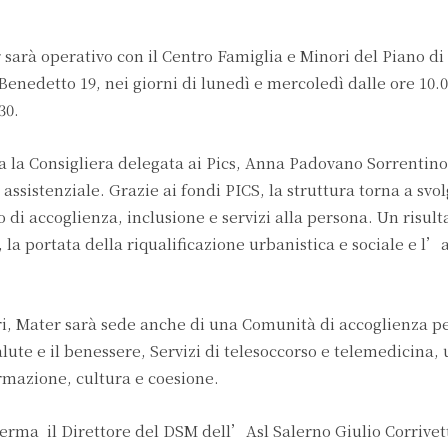
 sarà operativo con il Centro Famiglia e Minori del Piano d
enedetto 19, nei giorni di lunedì e mercoledì dalle ore 10.00
30.
a la Consigliera delegata ai Pics, Anna Padovano Sorrentino
assistenziale. Grazie ai fondi PICS, la struttura torna a svol
 di accoglienza, inclusione e servizi alla persona. Un risult
 la portata della riqualificazione urbanistica e sociale e l’
ori, Mater sarà sede anche di una Comunità di accoglienza p
salute e il benessere, Servizi di telesoccorso e telemedicina,
ormazione, cultura e coesione.
erma il Direttore del DSM dell’Asl Salerno Giulio Corrivett