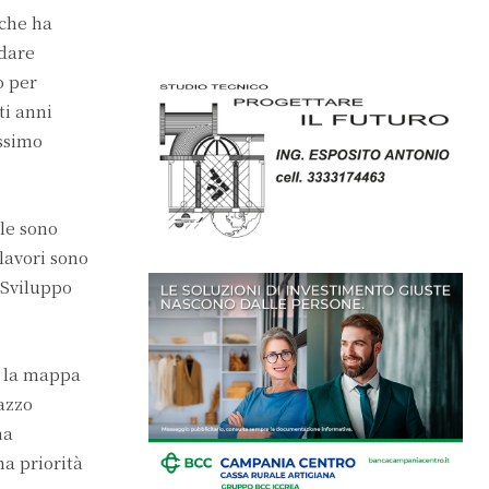
 che ha
 dare
o per
ti anni
ssimo
le sono
 lavori sono
 Sviluppo
o la mappa
azzo
na
a priorità