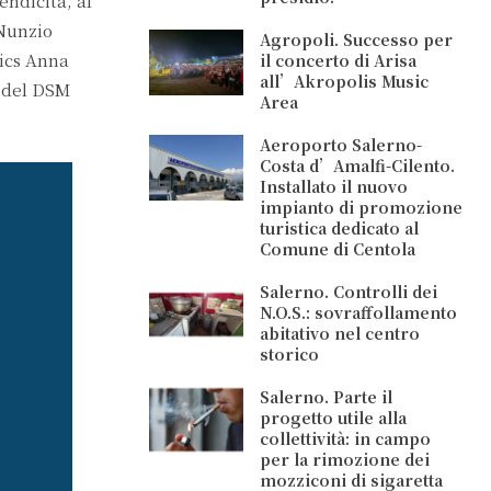
endicità, al
 Nunzio
Agropoli. Successo per
Pics Anna
il concerto di Arisa
all’Akropolis Music
e del DSM
Area
Aeroporto Salerno-
Costa d’Amalfi-Cilento.
Installato il nuovo
impianto di promozione
turistica dedicato al
Comune di Centola
Salerno. Controlli dei
N.O.S.: sovraffollamento
abitativo nel centro
storico
Salerno. Parte il
progetto utile alla
collettività: in campo
per la rimozione dei
mozziconi di sigaretta