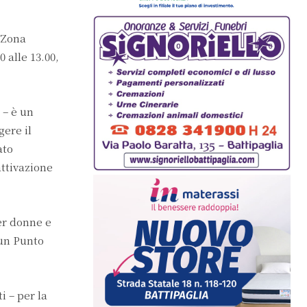
i Zona
 alle 13.00,
 – è un
gere il
ato
attivazione
er donne e
 un Punto
i – per la