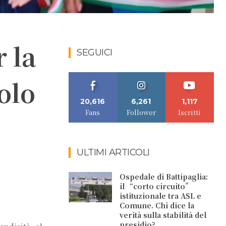
 la
SEGUICI
olo
20,616
6,261
1,117
Fans
Follower
Iscritti
ULTIMI ARTICOLI
Ospedale di Battipaglia:
il “corto circuito”
istituzionale tra ASL e
Comune. Chi dice la
verità sulla stabilità del
presidio?