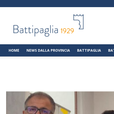
Battipaglia
1929
|
Notizie
dalla
città
di
HOME
NEWS DALLA PROVINCIA
BATTIPAGLIA
BA
Battipaglia