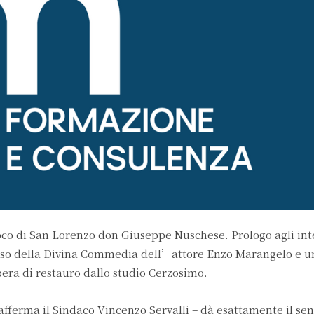
roco di San Lorenzo don Giuseppe Nuschese. Prologo agli int
asso della Divina Commedia dell’attore Enzo Marangelo e u
era di restauro dallo studio Cerzosimo.
afferma il Sindaco Vincenzo Servalli – dà esattamente il sen