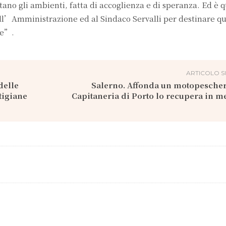
tano gli ambienti, fatta di accoglienza e di speranza. Ed è q
ll’Amministrazione ed al Sindaco Servalli per destinare que
one”.
ARTICOLO S
delle
Salerno. Affonda un motopescher
rtigiane
Capitaneria di Porto lo recupera in m