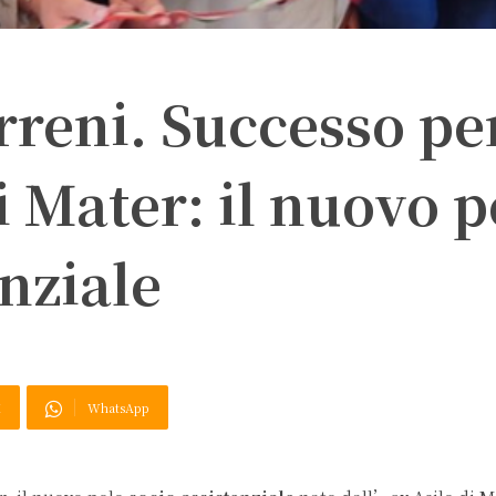
reni. Successo per
i Mater: il nuovo p
enziale
X
WhatsApp