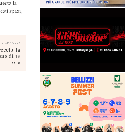
uesta la
sti spazi,
UCCESSIVO
eccio: la
eno di 48
ore