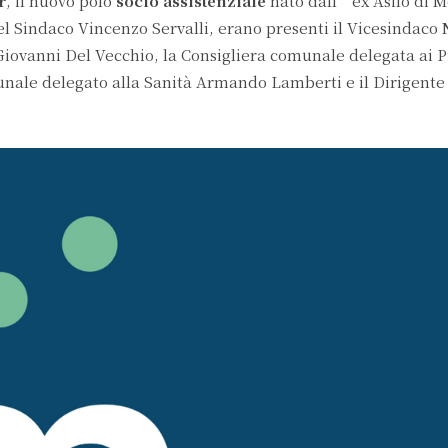
r
, il nuovo polo
socio assistenziale
nato dall’ex Asilo di M
del Sindaco Vincenzo Servalli, erano presenti il Vicesindaco
 Giovanni Del Vecchio, la Consigliera comunale delegata ai 
unale delegato alla Sanità Armando Lamberti e il Dirigent