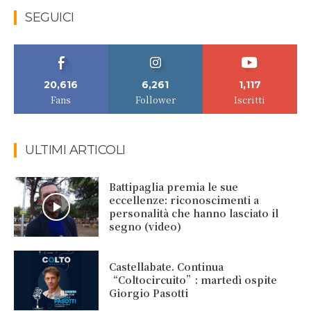
SEGUICI
20,616
6,261
1,117
Fans
Follower
Iscritti
ULTIMI ARTICOLI
Battipaglia premia le sue
eccellenze: riconoscimenti a
personalità che hanno lasciato il
segno (video)
Castellabate. Continua
“Coltocircuito”: martedì ospite
Giorgio Pasotti