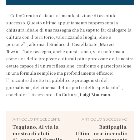
“ColtoCircuito è stata una manifestazione di assoluto
successo. Questo ultimo appuntamento rappresenta la
chiusura ideale di una rassegna che ha saputo far dialogare la
cultura con il territorio, valorizzando luoghi, idee e
persone”, afferma il Sindaco di Castellabate,
Marco
Rizzo
.“Tale rassegna, anche quest’anno, si è confermata
come una delle proposte culturali più apprezzate della nostra
estate capace di unire riflessione, confronto e partecipazione
in una formula semplice ma profondamente efficace:
l’incontro diretto tra pubblico e protagonisti del
giornalismo, del cinema, dello sport e dello spettacolo”,
conclude l’Assessore alla Cultura,
Luigi Maurano
.
ARTICOLO PRECEDENTE
ARTICOLO SUCCESSIVO
Teggiano. Al via la
Battipaglia.
mostra di abiti
Ultim’ora: incendio
d’epoca al Castello
in un appartamento