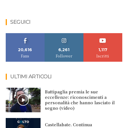
SEGUICI
20,616
6,261
1,117
Fans
Follower
Iscritti
ULTIMI ARTICOLI
Battipaglia premia le sue
eccellenze: riconoscimenti a
personalità che hanno lasciato il
segno (video)
Castellabate. Continua