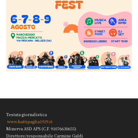
Testata giornalistica
www.battipaglia1929.it
Minerva ASD APS (C.F. 91076630655)
Direttore/responsabile Carmine Galdi