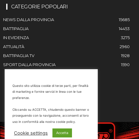
CATEGORIE POPOLARI
NEWS DALLA PROVINCIA
15685
BATTIPAGLIA
14453
IN EVIDENZA
3275
ATTUALITÀ
2960
BATTIPAGLIA TV
1928
SPORT DALLA PROVINCIA
1590
RESTIAMO IN CONTATTO
Questo sito utilizza cookie di terze parti, per finalità
di marketing e fornire servizi in linea con le tue
Email
preferenze.
info@battipaglia1929.it
Cliccando su ACCETTA, chiudendo questo banner o
marketing@battipaglia1929.it
proseguendo con la navigazione, acconsenti al loro
carminegaldi@virgilio.it
uso in conformità alla nostra cookie policy.
Tel. 0828 302801
Cookie settings
Accetta