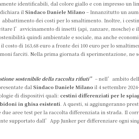
nte identificabili, dal colore giallo e con impresso un l
 dichiara il
Sindaco Daniele Milano
– Innanzitutto un aum
’abbattimento dei costi per lo smaltimento. Inoltre, i cestin
tare l’avvicinamento di insetti (api, zanzare, mosche) e il
tenibilità quindi ambientale e sociale, ma anche economic
il costo di 163,68 euro a fronte dei 100 euro per lo smaltime
imoni farciti. Nella prima giornata di sperimentazione, ne s
tione sostenibile della raccolta rifiuti”
– nell’ambito del
resentate dal
Sindaco Daniele Milano
il 4 settembre 2024
logie di dispositivi quali:
cestini differenziati per le spi
bidoni in ghisa esistenti
. A questi, si aggiungeranno pres
 due aree test per la raccolta differenziata in strada. Il cor
ente supportato dall’App Junker per differenziare ogni sin