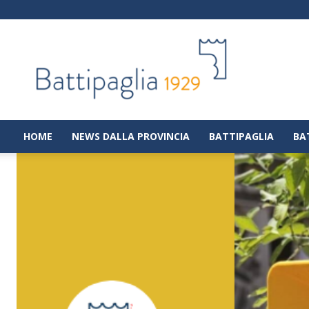
Battipaglia
1929
|
Notizie
dalla
città
di
HOME
NEWS DALLA PROVINCIA
BATTIPAGLIA
BA
Battipaglia