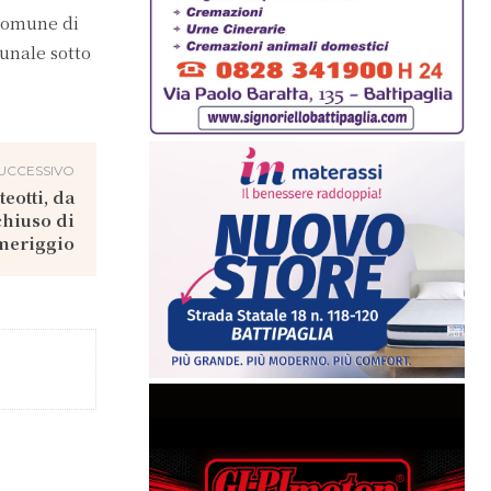
 Comune di
unale sotto
UCCESSIVO
teotti, da
chiuso di
meriggio