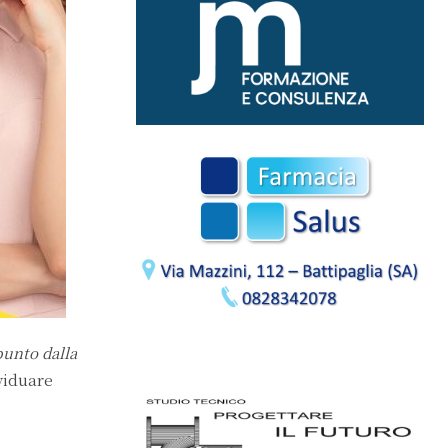
punto dalla
ividuare