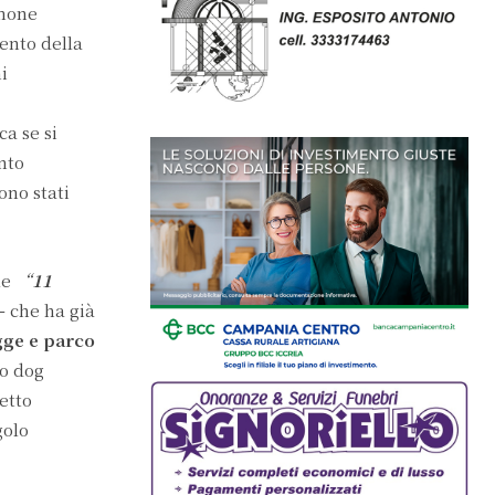
imone
ento della
i
a se si
nto
ono stati
le
“
11
–
che ha già
agge e parco
to dog
retto
golo