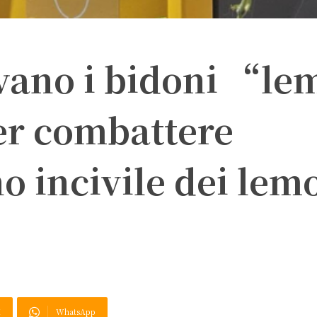
ivano i bidoni “le
er combattere
 incivile dei lem
X
WhatsApp