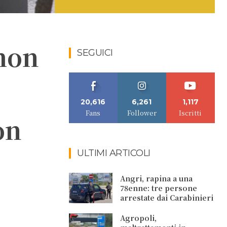
mon
SEGUICI
20,616
6,261
1,117
Fans
Follower
Iscritti
on
ULTIMI ARTICOLI
Angri, rapina a una
78enne: tre persone
arrestate dai Carabinieri
Agropoli,