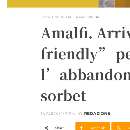
Home
NEWS DALLA PROVINCIA
Amalfi. Arr
friendly” p
l’abbandono
sorbet
BY
REDAZIONE
16 AGOSTO 2025
Share
Facebook