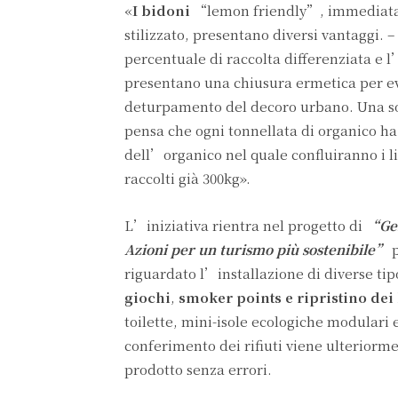
«
I bidoni
“lemon friendly”, immediatame
stilizzato, presentano diversi vantaggi. –
percentuale di raccolta differenziata e l
presentano una chiusura ermetica per evi
deturpamento del decoro urbano. Una sos
pensa che ogni tonnellata di organico ha 
dell’organico nel quale confluiranno i l
raccolti già 300kg».
L’iniziativa rientra nel progetto di
“Ges
Azioni per un turismo più sostenibile”
p
riguardato l’installazione di diverse tipo
giochi
,
smoker points e ripristino dei 
toilette, mini-isole ecologiche modulari e
conferimento dei rifiuti viene ulteriorm
prodotto senza errori.