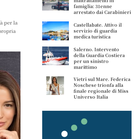
maltrattamenti in
famiglia: 31enne
arrestato dai Carabinieri
tà per la
Castellabate. Attivo il
propria
servizio di guardia
medica turistica
Salerno. Intervento
della Guardia Costiera
per un sinistro
marittimo
Vietri sul Mare. Federica
Noschese trionfa alla
finale regionale di Miss
Universo Italia