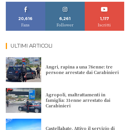
20,616
6,261
1,117
Fans
Follower
Iscritti
ULTIMI ARTICOLI
Angri, rapina a una 78enne: tre
persone arrestate dai Carabinieri
Agropoli, maltrattamenti in
famiglia: 31enne arrestato dai
Carabinieri
Castellabate. Attivo il servizio di