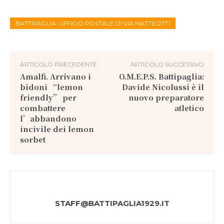
BATTIPAGLIA. UFFICIO POSTALE DI VIA MATTEOTTI
ARTICOLO PRECEDENTE
ARTICOLO SUCCESSIVO
Amalfi. Arrivano i
O.M.E.P.S. Battipaglia:
bidoni “lemon
Davide Nicolussi è il
friendly” per
nuovo preparatore
combattere
atletico
l’abbandono
incivile dei lemon
sorbet
STAFF@BATTIPAGLIA1929.IT