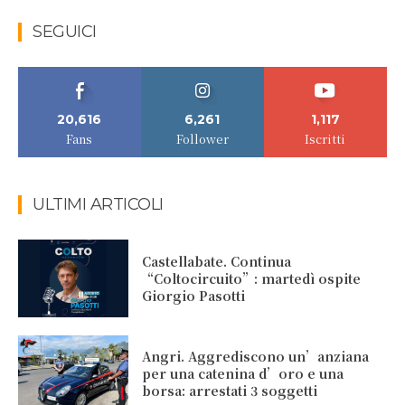
SEGUICI
20,616
6,261
1,117
Fans
Follower
Iscritti
ULTIMI ARTICOLI
Castellabate. Continua
“Coltocircuito”: martedì ospite
Giorgio Pasotti
Angri. Aggrediscono un’anziana
per una catenina d’oro e una
borsa: arrestati 3 soggetti