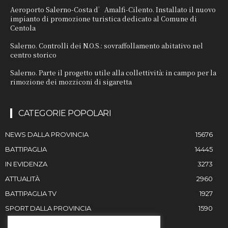
Aeroporto Salerno-Costa d’Amalfi-Cilento. Installato il nuovo
impianto di promozione turistica dedicato al Comune di
Centola
Salerno. Controlli dei N.O.S.: sovraffollamento abitativo nel
centro storico
Salerno. Parte il progetto utile alla collettività: in campo per la
rimozione dei mozziconi di sigaretta
CATEGORIE POPOLARI
NEWS DALLA PROVINCIA
15676
BATTIPAGLIA
14445
IN EVIDENZA
3273
ATTUALITÀ
2960
BATTIPAGLIA TV
1927
SPORT DALLA PROVINCIA
1590