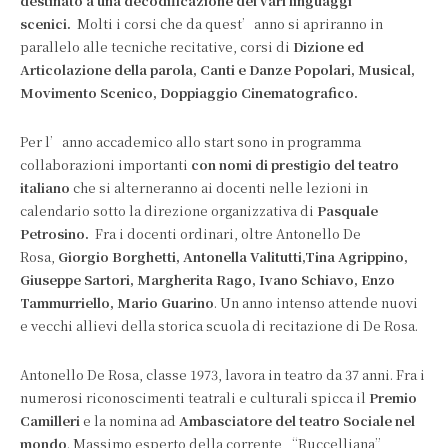
destinato a una decodificazione dei vari linguaggi
scenici.
Molti i corsi che da quest’anno si apriranno in
parallelo alle tecniche recitative, corsi di
Dizione ed
Articolazione della parola, Canti e Danze Popolari, Musical,
Movimento Scenico, Doppiaggio Cinematografico.
Per l’anno accademico allo start sono in programma
collaborazioni importanti
con nomi di prestigio del teatro
italiano
che si alterneranno ai docenti nelle lezioni in
calendario sotto la direzione organizzativa di
Pasquale
Petrosino.
Fra i docenti ordinari, oltre Antonello De
Rosa,
Giorgio Borghetti, Antonella Valitutti,Tina Agrippino,
Giuseppe Sartori, Margherita Rago, Ivano Schiavo, Enzo
Tammurriello, Mario Guarino
. Un anno intenso attende nuovi
e vecchi allievi della storica scuola di recitazione di De Rosa.
Antonello De Rosa, classe 1973, lavora in teatro da 37 anni. Fra i
numerosi riconoscimenti teatrali e culturali spicca il
Premio
Camilleri
e la nomina ad
Ambasciatore del teatro Sociale nel
mondo
. Massimo esperto della corrente “Ruccelliana”,