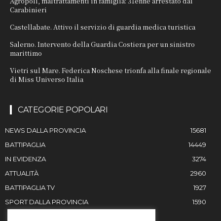
Agropoli, maltrattamenti in famiglia: 31enne arrestato dai
Carabinieri
Castellabate. Attivo il servizio di guardia medica turistica
Salerno. Intervento della Guardia Costiera per un sinistro
marittimo
Vietri sul Mare. Federica Noschese trionfa alla finale regionale
di Miss Universo Italia
CATEGORIE POPOLARI
NEWS DALLA PROVINCIA
15681
BATTIPAGLIA
14449
IN EVIDENZA
3274
ATTUALITÀ
2960
BATTIPAGLIA TV
1927
SPORT DALLA PROVINCIA
1590