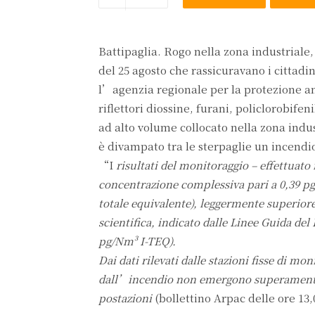
Battipaglia. Rogo nella zona industriale
del 25 agosto che rassicuravano i cittadi
l’agenzia regionale per la protezione a
riflettori diossine, furani, policlorobife
ad alto volume collocato nella zona indus
è divampato tra le sterpaglie un incendio
“I
risultati del monitoraggio – effettuato
concentrazione complessiva pari a 0,39 p
totale equivalente), leggermente superiore
scientifica, indicato dalle Linee Guida del
pg/Nm³ I-TEQ).
Dai dati rilevati dalle stazioni fisse di mo
dall’incendio non emergono superamenti d
postazioni
(bollettino Arpac delle ore 13,0