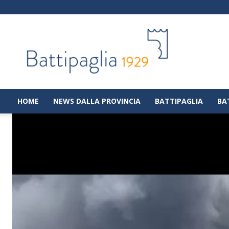
Battipaglia
1929
|
Notizie
dalla
città
di
HOME
NEWS DALLA PROVINCIA
BATTIPAGLIA
BA
Battipaglia