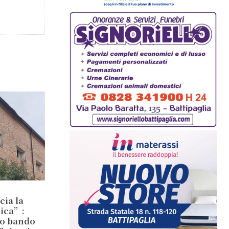
cia la
sica”:
io bando