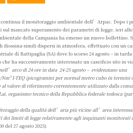
, continua il monitoraggio ambientale dell’Arpac. Dopo i p
ni sul mancato superamento dei parametri di legge, ieri alle
mbientale della Campania ha emesso un nuovo bollettino. S
nili diossina-simili dispersi in atmosfera, effettuato con un 
triale di Battipaglia (SA) dove lo scorso 24 agosto – in tarda
 che ha successivamente interessato un caseificio sito in via
 nell’arco di 24 ore in data 24-25 agosto – evidenziano una
g/Nm³ I-TEQ (picogrammi per normal metro cubo in termini di
 al valore di riferimento correntemente utilizzato dalla comu
 Lai, organismo tecnico della Repubblica federale tedesca (pari
nitoraggio della qualità dell’aria più vicine all’area interessa
ei limiti di legge relativamente agli inquinanti monitorati 
0 del 27 agosto 2025).