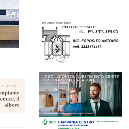
UCCESSIVO
 impianto
emini, il
l’albero