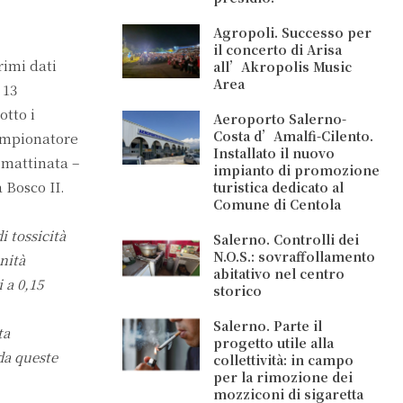
Agropoli. Successo per
il concerto di Arisa
rimi dati
all’Akropolis Music
Area
 13
otto i
Aeroporto Salerno-
Costa d’Amalfi-Cilento.
campionatore
Installato il nuovo
 mattinata –
impianto di promozione
 Bosco II.
turistica dedicato al
Comune di Centola
 tossicità
Salerno. Controlli dei
N.O.S.: sovraffollamento
nità
abitativo nel centro
 a 0,15
storico
Salerno. Parte il
ta
progetto utile alla
da queste
collettività: in campo
per la rimozione dei
mozziconi di sigaretta