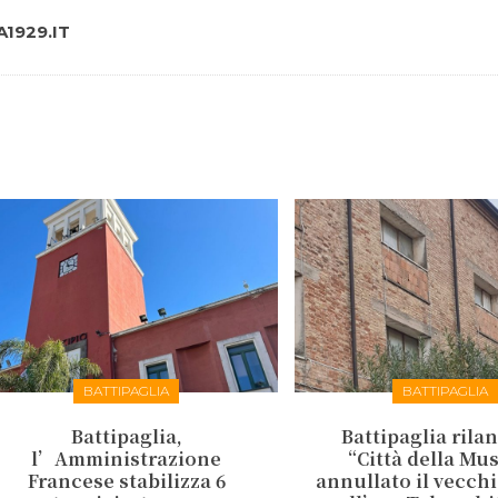
1929.IT
BATTIPAGLIA
BATTIPAGLIA
Battipaglia,
Battipaglia rilan
l’Amministrazione
“Città della Mu
Francese stabilizza 6
annullato il vecch