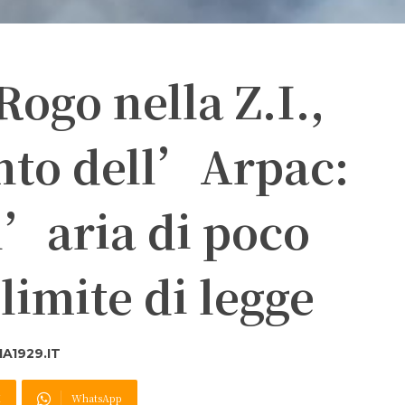
Rogo nella Z.I.,
to dell’Arpac:
l’aria di poco
limite di legge
A1929.IT
X
WhatsApp