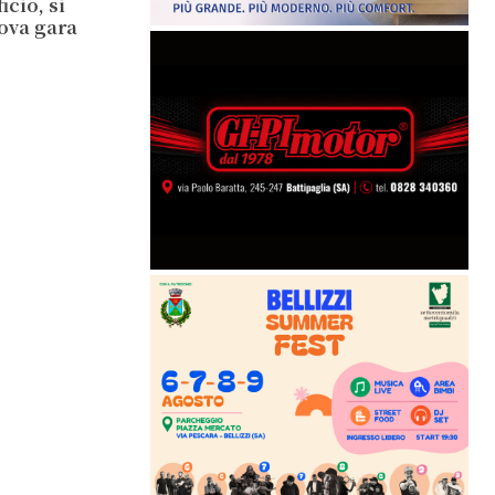
cio, si
ova gara