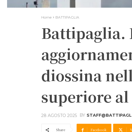
Home
BATTIPAGLIA
Battipaglia. 
aggiornamen
diossina nel
superiore al 
BY
STAFF@BATTIPAGLI
28 AGOSTO 2025
Share
Facebook