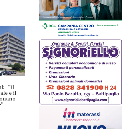
l: “Il
le e il
ionano
e”