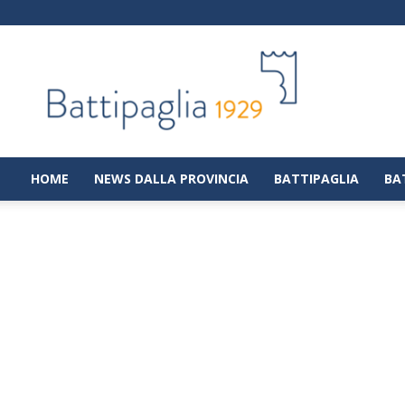
Battipaglia
1929
|
Notizie
dalla
città
di
HOME
NEWS DALLA PROVINCIA
BATTIPAGLIA
BA
Battipaglia