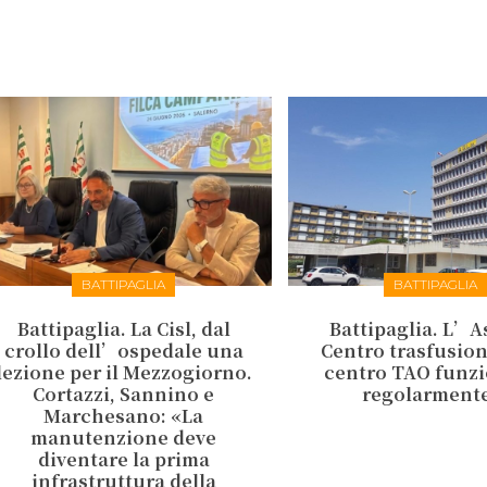
BATTIPAGLIA
BATTIPAGLIA
Battipaglia. La Cisl, dal
Battipaglia. L’As
crollo dell’ospedale una
Centro trasfusiona
lezione per il Mezzogiorno.
centro TAO funz
Cortazzi, Sannino e
regolarment
Marchesano: «La
manutenzione deve
diventare la prima
infrastruttura della