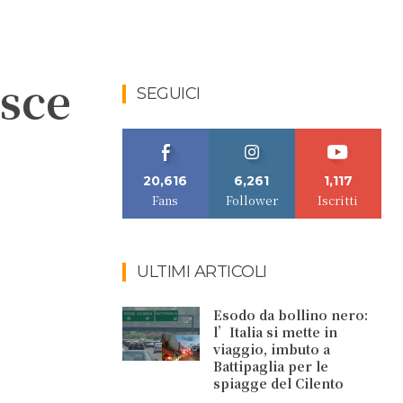
isce
SEGUICI
20,616
6,261
1,117
Fans
Follower
Iscritti
ULTIMI ARTICOLI
Esodo da bollino nero:
l’Italia si mette in
viaggio, imbuto a
Battipaglia per le
spiagge del Cilento