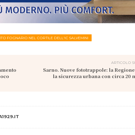
TO FOGNARIO NEL CORTILE DELL'IC SALVEMINI
ARTICOLO S
namento
Sarno. Nuove fototrappole: la Regione
poco
la sicurezza urbana con circa 20 
1929.IT