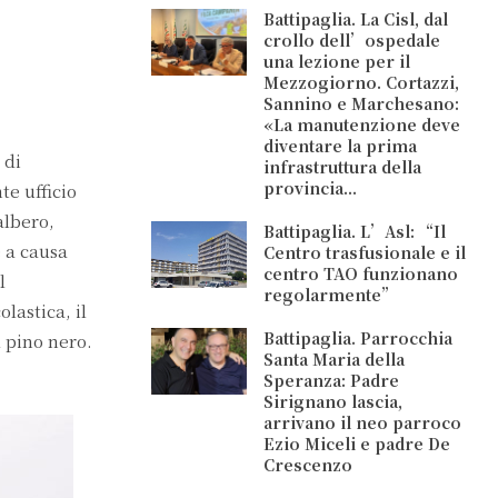
Battipaglia. La Cisl, dal
crollo dell’ospedale
una lezione per il
Mezzogiorno. Cortazzi,
Sannino e Marchesano:
«La manutenzione deve
diventare la prima
 di
infrastruttura della
provincia...
te ufficio
albero,
Battipaglia. L’Asl: “Il
e a causa
Centro trasfusionale e il
centro TAO funzionano
l
regolarmente”
lastica, il
Battipaglia. Parrocchia
 pino nero.
Santa Maria della
Speranza: Padre
Sirignano lascia,
arrivano il neo parroco
Ezio Miceli e padre De
Crescenzo