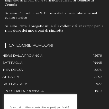
impianto di promozione turistica dedicato al Comune di
Centola
Salerno. Controlli dei N.O.S.: sovraffollamento abitativo nel
centro storico
Salerno. Parte il progetto utile alla collettività: in campo per la
rimozione dei mozziconi di sigaretta
CATEGORIE POPOLARI
NEWS DALLA PROVINCIA
15676
BATTIPAGLIA
14445
IN EVIDENZA
3273
ATTUALITÀ
2960
BATTIPAGLIA TV
1927
SPORT DALLA PROVINCIA
1590
RESTIAMO IN CONTATTO
Questo sito utilizza cookie di terze parti, per finalità