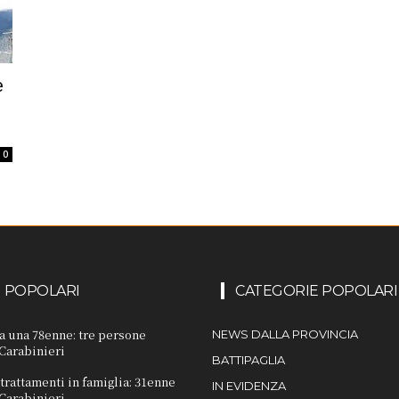
e
0
I POPOLARI
CATEGORIE POPOLARI
 a una 78enne: tre persone
NEWS DALLA PROVINCIA
 Carabinieri
BATTIPAGLIA
trattamenti in famiglia: 31enne
IN EVIDENZA
 Carabinieri