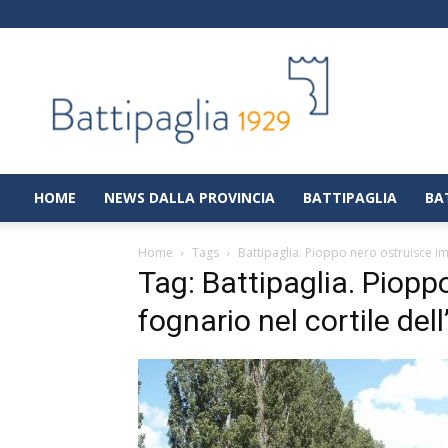
Battipaglia
1929
|
Notizie
dalla
città
di
HOME
NEWS DALLA PROVINCIA
BATTIPAGLIA
BA
Battipaglia
Home
Tags
Battipaglia. Pioppo nero ostruisce imp
Tag: Battipaglia. Piopp
fognario nel cortile del