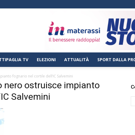
TTIPAGLIA TV
ELEZIONI
ATTUALITÀ
SPORT DALLA PR
ianto fognario nel cortile dell’IC Salvemini
o nero ostruisce impianto
C
l’IC Salvemini