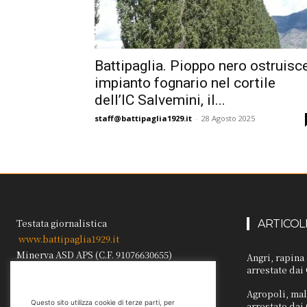
Battipaglia. Pioppo nero ostruisc
impianto fognario nel cortile
dell’IC Salvemini, il...
staff@battipaglia1929.it
-
28 Agosto 2025
Testata giornalistica
ARTICOL
www.battipaglia1929.it
Minerva ASD APS (C.F. 91076630655)
Angri, rapina
arrestate dai
Direttore/responsabile Carmine Galdi
Reg. Trib. Sa n.1041 del 22.02.1999.
Agropoli, mal
Questo sito utilizza cookie di terze parti, per
arrestato dai