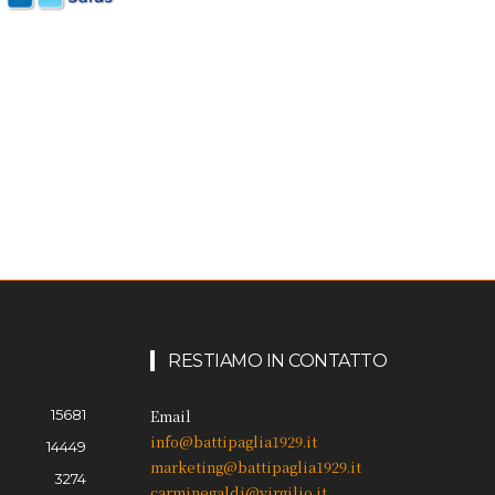
RESTIAMO IN CONTATTO
15681
Email
info@battipaglia1929.it
14449
marketing@battipaglia1929.it
3274
carminegaldi@virgilio.it