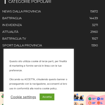
CATEGORIE POPOLARI
NEWS DALLA PROVINCIA
15672
BATTIPAGLIA
14439
IN EVIDENZA
3271
ATTUALITÀ
2960
BATTIPAGLIA TV
1927
SPORT DALLA PROVINCIA
1590
RESTIAMO IN CONTATTO
Questo sito utilizza cookie di terze parti, per finalità
di marketing e fornire servizi in linea con le tue
Email
preferenze.
info@battipaglia1929.it
Cliccando su ACCETTA, chiudendo questo banner o
marketing@battipaglia1929.it
proseguendo con la navigazione, acconsenti al loro
carminegaldi@virgilio.it
uso in conformità alla nostra cookie policy.
Tel. 0828 302801
Cookie settings
Accetta