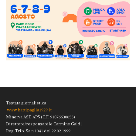
Testata giornalistica
www.battipaglia1929.it
Minerva ASD APS (C.F. 91076630655)
Direttore/responsabile Carmine Galdi
Reg. Trib. Sa n.1041 del 22.02.1999.