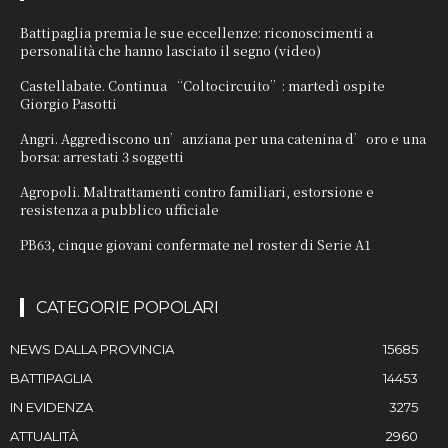
Battipaglia premia le sue eccellenze: riconoscimenti a
personalità che hanno lasciato il segno (video)
Castellabate. Continua “Coltocircuito”: martedì ospite
Giorgio Pasotti
Angri. Aggrediscono un’anziana per una catenina d’oro e una
borsa: arrestati 3 soggetti
Agropoli. Maltrattamenti contro familiari, estorsione e
resistenza a pubblico ufficiale
PB63, cinque giovani confermate nel roster di Serie A1
CATEGORIE POPOLARI
NEWS DALLA PROVINCIA
15685
BATTIPAGLIA
14453
IN EVIDENZA
3275
ATTUALITÀ
2960