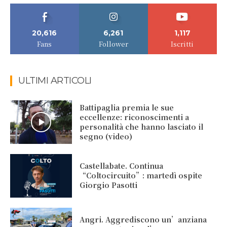
20,616
6,261
1,117
Fans
Follower
Iscritti
ULTIMI ARTICOLI
Battipaglia premia le sue
eccellenze: riconoscimenti a
personalità che hanno lasciato il
segno (video)
Castellabate. Continua
“Coltocircuito”: martedì ospite
Giorgio Pasotti
Angri. Aggrediscono un’anziana