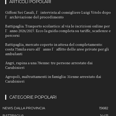
ARTICOLI POPOLARI
Giffoni Sei Casali, l’intervista al consigliere Luigi Vitolo dopo
l’archiviazione del procedimento
Battipaglia. Trasporto scolastico: al via le iscrizioni online per
l’anno 2026/2027. Ecco la guida completa su tariffe, scadenze e
percorsi
Battipaglia, mercato coperto in attesa del completamento:
costa 75mila euro all’anno l’affitto delle aree private per gli
ambulanti
Angri, rapina a una 78enne: tre persone arrestate dai
Carabinieri
Agropoli, maltrattamenti in famiglia: 31enne arrestato dai
Carabinieri
CATEGORIE POPOLARI
NEWS DALLA PROVINCIA
15682
BATTIPAGLIA
14451