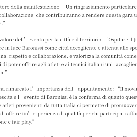
tore della manifestazione. – Un ringraziamento particolare 
 collaborazione, che contribuiranno a rendere questa gara 
e.”
alore dell’evento per la città e il territorio: “Ospitare il 
 in luce Baronissi come città accogliente e attenta allo spo
ina, rispetto e collaborazione, e valorizza la comunità come
di poter offrire agli atleti e ai tecnici italiani un’accoglie
ata.”
a ha rimarcato l’importanza dell’appuntamento: “Il mov
escita e l’evento di Baronissi è la conferma di quanto ques
 atleti provenienti da tutta Italia ci permette di promuovere
di offrire un’esperienza di qualità per chi partecipa, raff
one e fair play.”