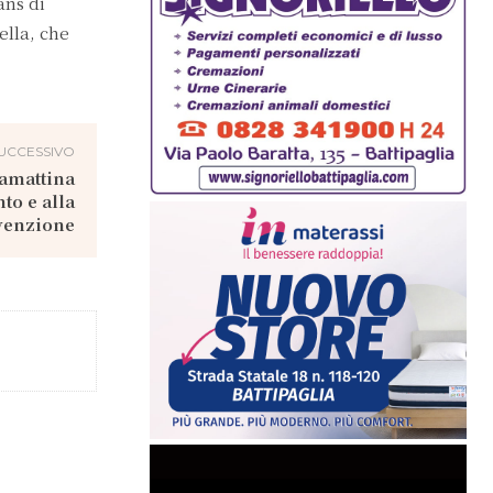
ans di
ella, che
UCCESSIVO
amattina
o e alla
venzione