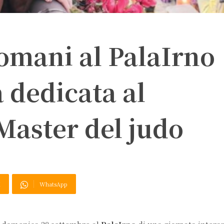
omani al PalaIrno
 dedicata al
aster del judo
X
WhatsApp