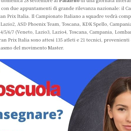
a domenica 28 settembre al
PalaIrno
di una giornata inter
, con due appuntamenti di grande rilevanza nazionale: il 
ran Prix Italia. Il Campionato Italiano a squadre vedrà comp
o1, Lazio2, ASD Phoenix Team, Toscana, KDK Spello, Campani
 4/5/6/7 (Veneto, Lazio3, Lazio4, Toscana, Campania, Lombar
n Prix Italia sono attesi 135 atleti e 21 tecnici, provenienti
usiasmo del movimento Master.