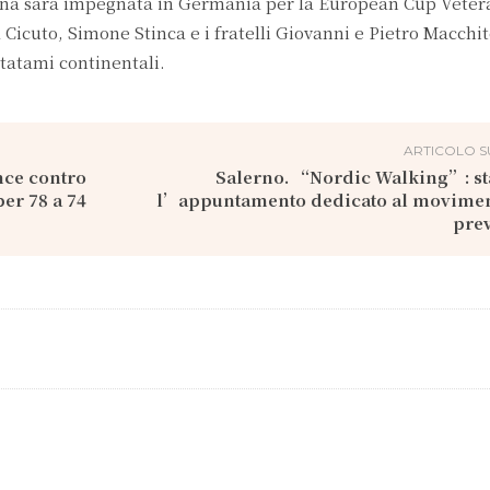
ana sarà impegnata in Germania per la European Cup Veter
 Cicuto, Simone Stinca e i fratelli Giovanni e Pietro Macchit
 tatami continentali.
ARTICOLO S
nce contro
Salerno. “Nordic Walking”: st
er 78 a 74
l’appuntamento dedicato al moviment
pre