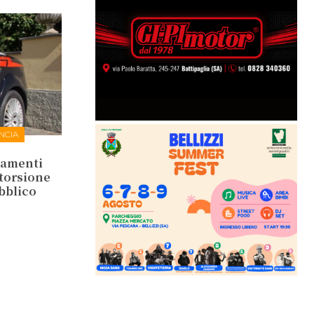
NCIA
tamenti
storsione
ubblico