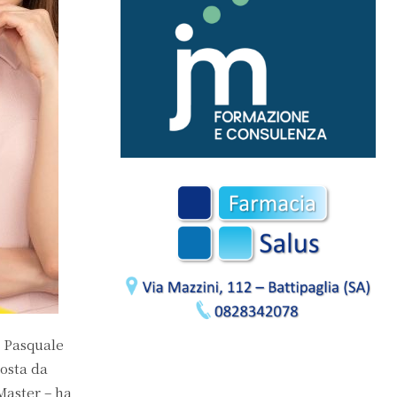
i Pasquale
osta da
Master – ha