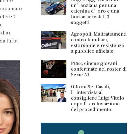
amente
un’anziana per una
Campionato
catenina d’oro e una
etere 7
borsa: arrestati 3
soggetti
a,
dia).
Agropoli. Maltrattamenti
contro familiari,
 da tutta
estorsione e resistenza
a pubblico ufficiale
PB63, cinque giovani
confermate nel roster di
Serie A1
Giffoni Sei Casali,
l’intervista al
consigliere Luigi Vitolo
dopo l’archiviazione
del procedimento