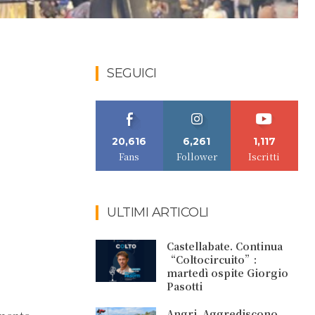
SEGUICI
20,616
6,261
1,117
Fans
Follower
Iscritti
ULTIMI ARTICOLI
Castellabate. Continua
“Coltocircuito”:
martedì ospite Giorgio
Pasotti
Angri. Aggrediscono