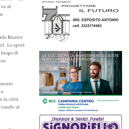
va al
un
Judo Master
rt. Lo sport
 luogo di
nza
imento
ta
 la città
orzando al