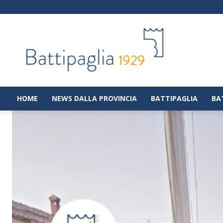
Battipaglia
1929
|
Notizie
dalla
città
di
HOME
NEWS DALLA PROVINCIA
BATTIPAGLIA
BA
Battipaglia