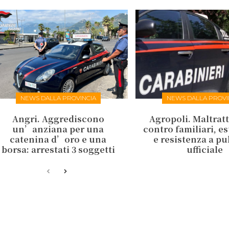
NEWS DALLA PROVINCIA
NEWS DALLA PROVI
Angri. Aggrediscono
Agropoli. Maltrat
un’anziana per una
contro familiari, e
catenina d’oro e una
e resistenza a p
borsa: arrestati 3 soggetti
ufficiale