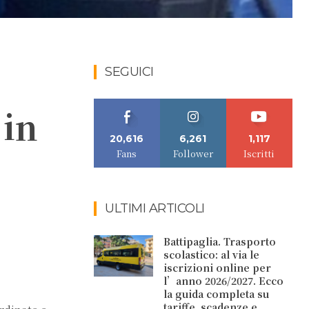
SEGUICI
 in
20,616
6,261
1,117
Fans
Follower
Iscritti
ULTIMI ARTICOLI
Battipaglia. Trasporto
scolastico: al via le
iscrizioni online per
l’anno 2026/2027. Ecco
la guida completa su
tariffe, scadenze e