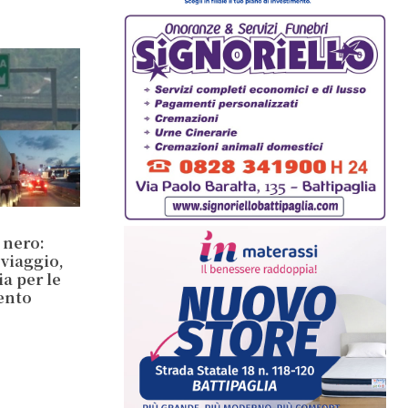
 nero:
 viaggio,
a per le
lento