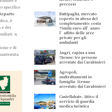
ordinate e
percorsi
o specifico
Reparto
Battipaglia, mercato
coperto in attesa del
lica, è
completamento: costa
 e dei
75mila euro all’anno
l’affitto delle aree
sultati: n.
private per gli
ambulanti
ione e di
Angri, rapina a una
 mantenuta
78enne: tre persone
arrestate dai Carabinieri
Agropoli,
maltrattamenti in
famiglia: 31enne
arrestato dai Carabinieri
Castellabate. Attivo il
servizio di guardia
medica turistica