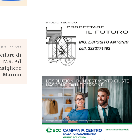
UCCESSIVO
citore di
l TAR. Ad
nsigliere
Marino