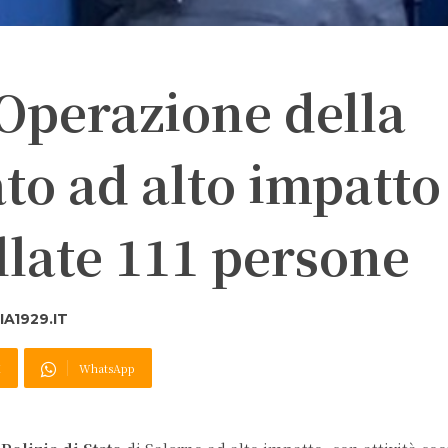
 Operazione della
ato ad alto impatto
ollate 111 persone
A1929.IT
X
WhatsApp