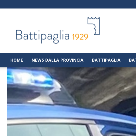
Battipaglia
1929
|
Notizie
dalla
città
di
HOME
NEWS DALLA PROVINCIA
BATTIPAGLIA
BA
Battipaglia