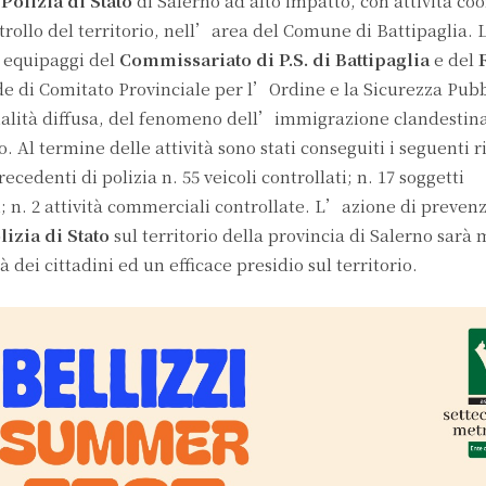
a
Polizia di Stato
di Salerno ad alto impatto, con attività co
trollo del territorio, nell’area del Comune di Battipaglia. L
i equipaggi del
Commissariato di P.S. di Battipaglia
e del
ede di Comitato Provinciale per l’Ordine e la Sicurezza Pubb
minalità diffusa, del fenomeno dell’immigrazione clandestina
o. Al termine delle attività sono stati conseguiti i seguenti ri
ecedenti di polizia n. 55 veicoli controllati; n. 17 soggetti
; n. 2 attività commerciali controllate. L’azione di prevenz
lizia di Stato
sul territorio della provincia di Salerno sarà
à dei cittadini ed un efficace presidio sul territorio.