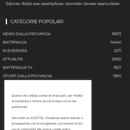
Salerno. Ruba uno smartphone: arrestato 26enne marocchino
CATEGORIE POPOLARI
NEWS DALLA PROVINCIA
15672
BATTIPAGLIA
14440
IN EVIDENZA
3271
ATTUALITÀ
2960
BATTIPAGLIA TV
1927
SPORT DALLA PROVINCIA
1590
RESTIAMO IN CONTATTO
Questo sito utilizza cookie di terze parti, per finalità
di marketing e fornire servizi in linea con le tue
Email
preferenze.
info@battipaglia1929.it
Cliccando su ACCETTA, chiudendo questo banner o
marketing@battipaglia1929.it
proseguendo con la navigazione, acconsenti al loro
carminegaldi@virgilio.it
uso in conformità alla nostra cookie policy.