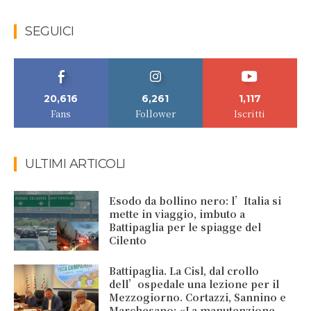
SEGUICI
20,616
6,261
1,117
Fans
Follower
Iscritti
ULTIMI ARTICOLI
Esodo da bollino nero: l’Italia si
mette in viaggio, imbuto a
Battipaglia per le spiagge del
Cilento
Battipaglia. La Cisl, dal crollo
dell’ospedale una lezione per il
Mezzogiorno. Cortazzi, Sannino e
Marchesano: «La manutenzione