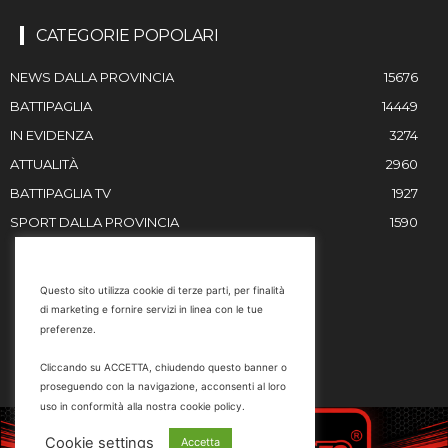
CATEGORIE POPOLARI
NEWS DALLA PROVINCIA
15676
BATTIPAGLIA
14449
IN EVIDENZA
3274
ATTUALITÀ
2960
BATTIPAGLIA TV
1927
SPORT DALLA PROVINCIA
1590
RESTIAMO IN CONTATTO
Questo sito utilizza cookie di terze parti, per finalità
di marketing e fornire servizi in linea con le tue
Email
preferenze.
info@battipaglia1929.it
Cliccando su ACCETTA, chiudendo questo banner o
marketing@battipaglia1929.it
proseguendo con la navigazione, acconsenti al loro
carminegaldi@virgilio.it
uso in conformità alla nostra cookie policy.
Tel. 0828 302801
Cookie settings
Accetta