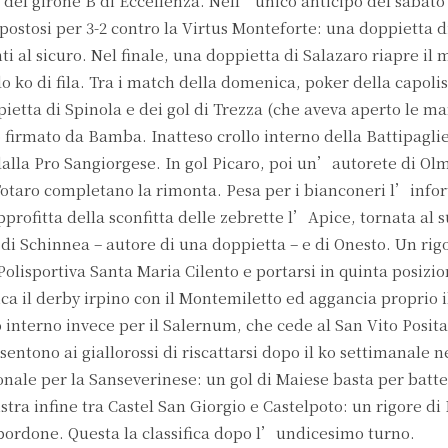
el girone B di Eccellenza. Nell’unico anticipo del sabato s
postosi per 3-2 contro la Virtus Monteforte: una doppietta 
ti al sicuro. Nel finale, una doppietta di Salazaro riapre il
do ko di fila. Tra i match della domenica, poker della capoli
pietta di Spinola e dei gol di Trezza (che aveva aperto le ma
firmato da Bamba. Inatteso crollo interno della Battipaglie
alla Pro Sangiorgese. In gol Picaro, poi un’autorete di Ol
 Totaro completano la rimonta. Pesa per i bianconeri l’infort
rofitta della sconfitta delle zebrette l’Apice, tornata al 
ma di Schinnea – autore di una doppietta – e di Onesto. Un rig
olisportiva Santa Maria Cilento e portarsi in quinta posizio
dica il derby irpino con il Montemiletto ed aggancia proprio i
o interno invece per il Salernum, che cede al San Vito Posit
sentono ai giallorossi di riscattarsi dopo il ko settimanale 
ionale per la Sanseverinese: un gol di Maiese basta per batte
stra infine tra Castel San Giorgio e Castelpoto: un rigore di
Sbordone. Questa la classifica dopo l’undicesimo turno.