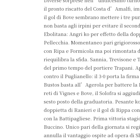
Diverse sorprese nell’undicesimo turno d
il pronto riscatto del Costa d’Amalfi, im
il gol di Bove sembrano mettere i tre pun
non basta agli irpini per evitare il secon
Ebolitana: Angri ko per effetto della dop
Pellecchia. Momentaneo pari grigiorosso 
con Ripa e Formicola ma poi rimontata d
riequilibra la sfida. Sannia, Trevisone e
del primo tempo del portiere Trapani. App
contro il Puglianello: il 3-0 porta la fir
Bustos basta all’Agerola per battere la P
reti di Vignes e Bove, il Solofra si aggiu
sesto posto della graduatoria. Pesante k
doppietta di Ranieri e il gol di Rippa con
con la Battipagliese. Prima vittoria stag
Buccino. Unico pari della giornata si regi
annulla il vantaggio ospite ad opera di 