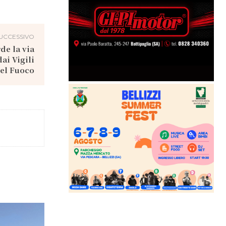
UCCESSIVO
de la via
ai Vigili
el Fuoco