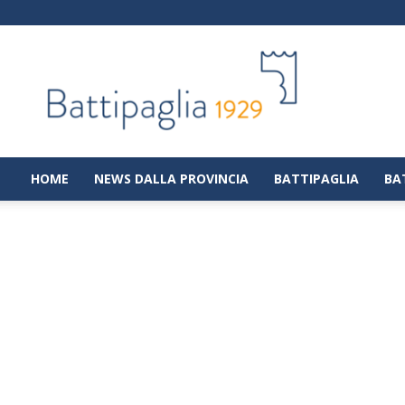
Battipaglia
1929
|
Notizie
dalla
città
di
HOME
NEWS DALLA PROVINCIA
BATTIPAGLIA
BA
Battipaglia