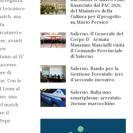
i registra
finanziato dal PAC 2026
di Lezcano e
del Ministero della
 match, ma
Cultura per il progetto
su Mario Persico
sta
rcature) e
Salerno. Il Generale del
Corpo D’Armata
se, avanti
Massimo Masciulli visita
mos
il Comando Provinciale
unio al 31′
di Salerno
successo
Salerno. Bando per la
ore di
Gestione Forestale: ieri
il secondo incontro
ne. Con le
l Lions al
Salerno. Ruba uno
ano: una
smartphone: arrestato
26enne marocchino
nel match
re il
 Pepe