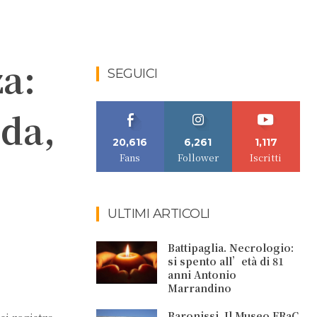
za:
SEGUICI
nda,
20,616
6,261
1,117
Fans
Follower
Iscritti
ULTIMI ARTICOLI
Battipaglia. Necrologio:
si spento all’età di 81
anni Antonio
Marrandino
Baronissi. Il Museo FRaC