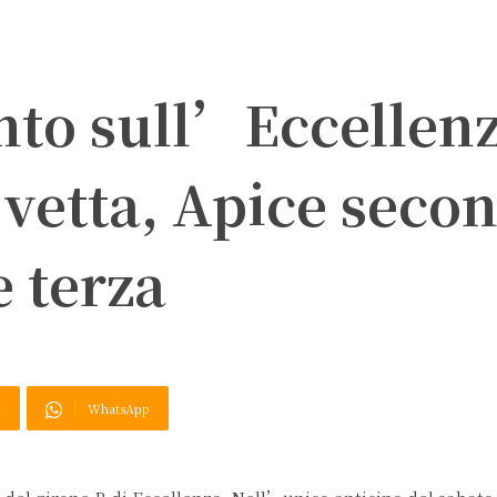
unto sull’Eccellen
 vetta, Apice seco
e terza
X
WhatsApp