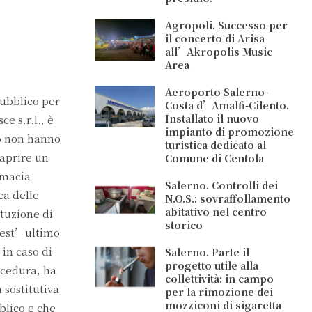
Agropoli. Successo per
il concerto di Arisa
all’Akropolis Music
Area
Aeroporto Salerno-
pubblico per
Costa d’Amalfi-Cilento.
Installato il nuovo
e s.r.l., è
impianto di promozione
to non hanno
turistica dedicato al
 aprire un
Comune di Centola
rmacia
Salerno. Controlli dei
ca delle
N.O.S.: sovraffollamento
abitativo nel centro
tuzione di
storico
uest’ultimo
in caso di
Salerno. Parte il
progetto utile alla
ocedura, ha
collettività: in campo
 sostitutiva
per la rimozione dei
mozziconi di sigaretta
blico e che