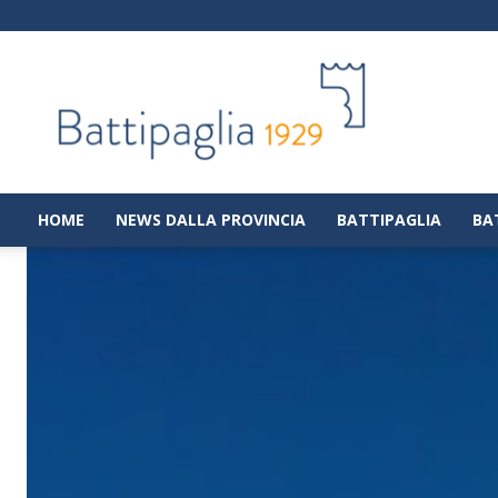
Battipaglia
1929
|
Notizie
dalla
città
di
HOME
NEWS DALLA PROVINCIA
BATTIPAGLIA
BA
Battipaglia