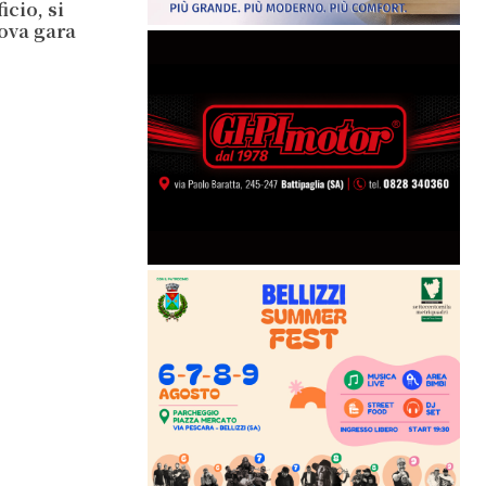
cio, si
ova gara