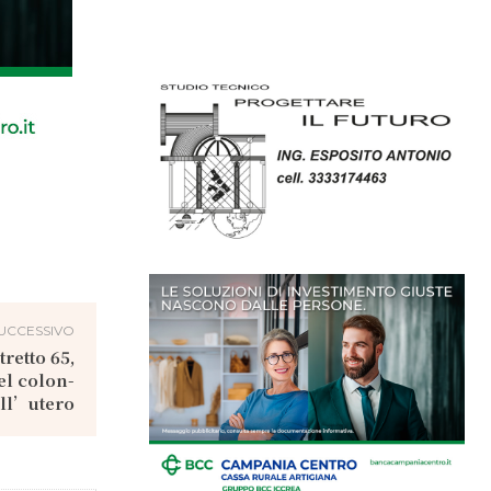
UCCESSIVO
tretto 65,
el colon-
ell’utero