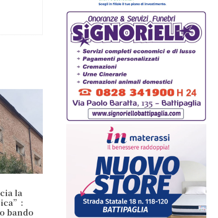
cia la
sica”:
io bando