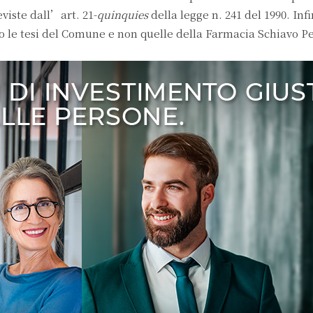
viste dall’art. 21-
quinquies
della legge n. 241 del 1990. Infin
to le tesi del Comune e non quelle della Farmacia Schiavo Pe