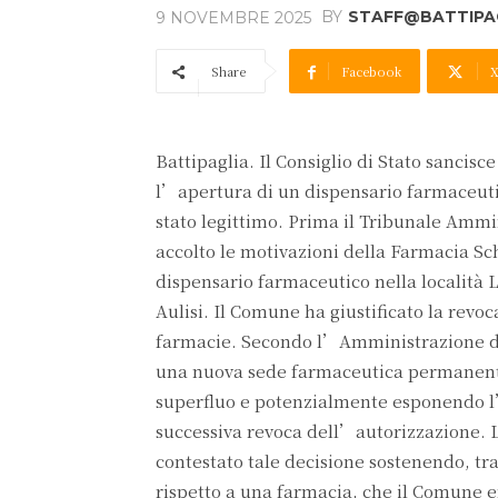
BY
STAFF@BATTIPAG
9 NOVEMBRE 2025
Share
Facebook
Battipaglia. Il Consiglio di Stato sancis
l’apertura di un dispensario farmaceutico
stato legittimo. Prima il Tribunale Ammi
accolto le motivazioni della Farmacia Sch
dispensario farmaceutico nella località 
Aulisi. Il Comune ha giustificato la revo
farmacie. Secondo l’Amministrazione di 
una nuova sede farmaceutica permanente
superfluo e potenzialmente esponendo l’
successiva revoca dell’autorizzazione. L
contestato tale decisione sostenendo, tra
rispetto a una farmacia, che il Comune 