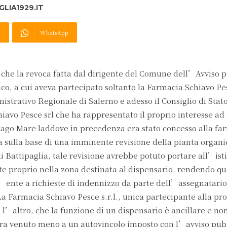
LIA1929.IT
X
WhatsApp
ce che la revoca fatta dal dirigente del Comune dell’Avviso 
, a cui aveva partecipato soltanto la Farmacia Schiavo Pesc
nistrativo Regionale di Salerno e adesso il Consiglio di Sta
iavo Pesce srl che ha rappresentato il proprio interesse ad
Lago Mare laddove in precedenza era stato concesso alla fa
ca sulla base di una imminente revisione della pianta organi
Battipaglia, tale revisione avrebbe potuto portare all’isti
 proprio nella zona destinata al dispensario, rendendo q
ente a richieste di indennizzo da parte dell’assegnatario 
a Farmacia Schiavo Pesce s.r.l., unica partecipante alla pr
 l’altro, che la funzione di un dispensario è ancillare e non
era venuto meno a un autovincolo imposto con l’avviso pub