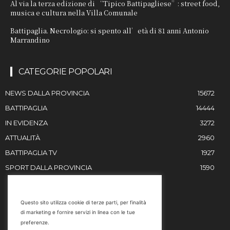
Al via la terza edizione di “Tipico Battipagliese”: street food,
musica e cultura nella Villa Comunale
Battipaglia. Necrologio: si spento all’età di 81 anni Antonio
Marrandino
CATEGORIE POPOLARI
NEWS DALLA PROVINCIA
15672
BATTIPAGLIA
14444
IN EVIDENZA
3272
ATTUALITÀ
2960
BATTIPAGLIA TV
1927
SPORT DALLA PROVINCIA
1590
RESTIAMO IN CONTATTO
Questo sito utilizza cookie di terze parti, per finalità
di marketing e fornire servizi in linea con le tue
Email
preferenze.