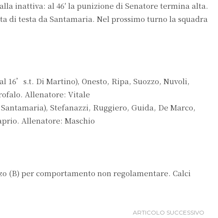
la inattiva: al 46′ la punizione di Senatore termina alta.
ta di testa da Santamaria. Nel prossimo turno la squadra
l 16’s.t. Di Martino), Onesto, Ripa, Suozzo, Nuvoli,
rofalo. Allenatore: Vitale
 Santamaria), Stefanazzi, Ruggiero, Guida, De Marco,
aprio. Allenatore: Maschio
ozzo (B) per comportamento non regolamentare. Calci
ARTICOLO SUCCESSIVO