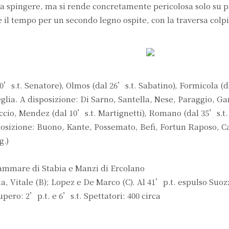
a spingere, ma si rende concretamente pericolosa solo su pal
il tempo per un secondo legno ospite, con la traversa colpi
.t. Senatore), Olmos (dal 26’s.t. Sabatino), Formicola (da
eglia. A disposizione: Di Sarno, Santella, Nese, Paraggio, Ga
io, Mendez (dal 10’s.t. Martignetti), Romano (dal 35’s.t.
posizione: Buono, Kante, Possemato, Befi, Fortun Raposo, C
g.)
ammare di Stabia e Manzi di Ercolano
a, Vitale (B); Lopez e De Marco (C). Al 41’p.t. espulso Su
pero: 2’p.t. e 6’s.t. Spettatori: 400 circa