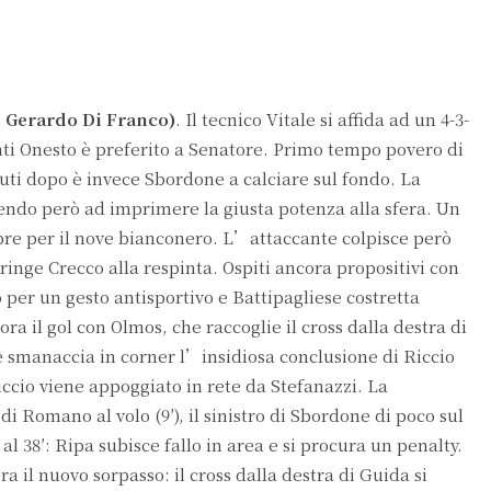
i Gerardo Di Franco)
. Il tecnico Vitale si affida ad un 4-3-
nti Onesto è preferito a Senatore. Primo tempo povero di
nuti dopo è invece Sbordone a calciare sul fondo. La
scendo però ad imprimere la giusta potenza alla sfera. Un
pre per il nove bianconero. L’attaccante colpisce però
tringe Crecco alla respinta. Ospiti ancora propositivi con
o per un gesto antisportivo e Battipagliese costretta
a il gol con Olmos, che raccoglie il cross dalla destra di
e smanaccia in corner l’insidiosa conclusione di Riccio
 Riccio viene appoggiato in rete da Stefanazzi. La
i Romano al volo (9′), il sinistro di Sbordone di poco sul
al 38′: Ripa subisce fallo in area e si procura un penalty.
ra il nuovo sorpasso: il cross dalla destra di Guida si