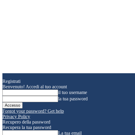
Registrati
Benvenuto! Accedi al tuo account
il tuo username
la tua password
Forgot your password? Get help
Privacy Policy
Recupero della password
Recupera la tua password
La tua email