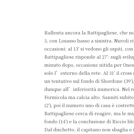
Facebook
Rallenta ancora la Battipagliese, che no
3, con Losasso basso a sinistra. Nuvoli
occasioni: al 13′ si vedono gli ospiti, 
Battipagliese risponde al 27′: sugli svi
minuto dopo, occasione nitida per Onest
solo l’esterno della rete. Al 31′ il cros
un tentativo sul fondo di Sbordone (39′)
dunque all’inferiorità numerica. Nel rec
Formicola ma calcia alto. Sanniti subit
(2′), poi il numero uno di casa è costret
Battipagliese cerca di reagire, ma le mi
fondo (14′) e la conclusione di Riccio bl
Dal dischetto, il capitano non sbaglia e f