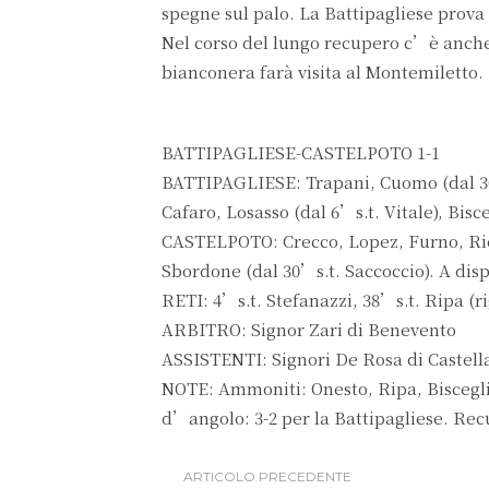
spegne sul palo. La Battipagliese prova 
Nel corso del lungo recupero c’è anche 
bianconera farà visita al Montemiletto.
BATTIPAGLIESE-CASTELPOTO 1-1
BATTIPAGLIESE: Trapani, Cuomo (dal 30’s
Cafaro, Losasso (dal 6’s.t. Vitale), Bisc
CASTELPOTO: Crecco, Lopez, Furno, Ricc
Sbordone (dal 30’s.t. Saccoccio). A dis
RETI: 4’s.t. Stefanazzi, 38’s.t. Ripa (ri
ARBITRO: Signor Zari di Benevento
ASSISTENTI: Signori De Rosa di Castell
NOTE: Ammoniti: Onesto, Ripa, Biscegli
d’angolo: 3-2 per la Battipagliese. Recu
ARTICOLO PRECEDENTE