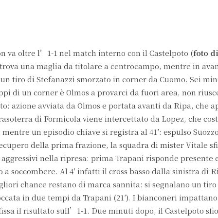
X
WhatsApp
n va oltre l’1-1 nel match interno con il Castelpoto (
foto d
 ritrova una maglia da titolare a centrocampo, mentre in ava
con un tiro di Stefanazzi smorzato in corner da Cuomo. Sei mi
luppi di un corner è Olmos a provarci da fuori area, non riu
o: azione avviata da Olmos e portata avanti da Ripa, che a
s rasoterra di Formicola viene intercettato da Lopez, che cos
, mentre un episodio chiave si registra al 41′: espulso Suozz
upero della prima frazione, la squadra di mister Vitale sfior
o aggressivi nella ripresa: prima Trapani risponde presente 
to a soccombere. Al 4′ infatti il cross basso dalla sinistra di
gliori chance restano di marca sannita: si segnalano un tiro d
occata in due tempi da Trapani (21′). I bianconeri impattano 
issa il risultato sull’1-1. Due minuti dopo, il Castelpoto sfio