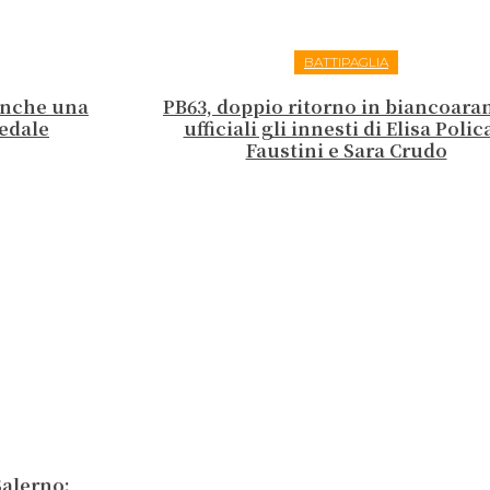
BATTIPAGLIA
 anche una
PB63, doppio ritorno in biancoara
edale
ufficiali gli innesti di Elisa Polic
Faustini e Sara Crudo
Salerno: