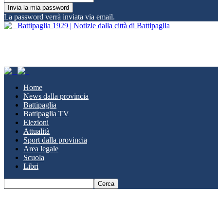
La password verrà inviata via email.
Battipaglia 1929 | Notizie dalla città di Battipaglia
Home
News dalla provincia
Battipaglia
Battipaglia TV
Elezioni
Attualità
Sport dalla provincia
Area legale
Scuola
Libri