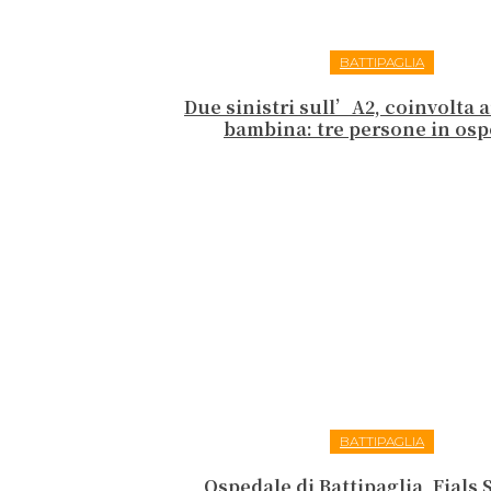
BATTIPAGLIA
Due sinistri sull’A2, coinvolta
bambina: tre persone in osp
BATTIPAGLIA
Ospedale di Battipaglia, Fials 