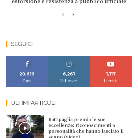
estorsione e resistenza a pubblico ufficiale
SEGUICI
20,616
6,261
1,117
Fans
Follower
Iscritti
ULTIMI ARTICOLI
Battipaglia premia le sue
eccellenze: riconoscimenti a
personalità che hanno lasciato il
segno (video)