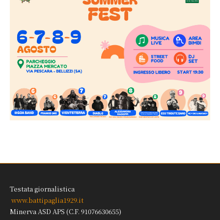
Testata giornalistica
www.battipaglia1929.it
Minerva ASD APS (C.F. 91076630655)