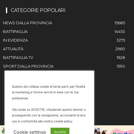
CATEGORIE POPOLARI
NEWS DALLA PROVINCIA
15685
BATTIPAGLIA
14453
IN EVIDENZA
3275
ATTUALITÀ
2960
BATTIPAGLIA TV
1928
SPORT DALLA PROVINCIA
1590
RESTIAMO IN CONTATTO
Questo sito utilizza cookie di terze parti, per finalità
di marketing e fornire servizi in linea con le tue
Email
preferenze.
info@battipaglia1929.it
Cliccando su ACCETTA, chiudendo questo banner o
marketing@battipaglia1929.it
proseguendo con la navigazione, acconsenti al loro
carminegaldi@virgilio.it
uso in conformità alla nostra cookie policy.
Tel. 0828 302801
Cookie settings
Accetta