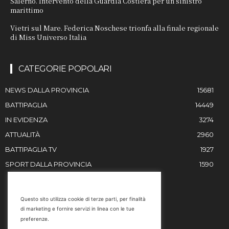
Salerno. Intervento della Guardia Costiera per un sinistro
marittimo
Vietri sul Mare. Federica Noschese trionfa alla finale regionale
di Miss Universo Italia
CATEGORIE POPOLARI
NEWS DALLA PROVINCIA
15681
BATTIPAGLIA
14449
IN EVIDENZA
3274
ATTUALITÀ
2960
BATTIPAGLIA TV
1927
SPORT DALLA PROVINCIA
1590
RESTIAMO IN CONTATTO
Questo sito utilizza cookie di terze parti, per finalità
di marketing e fornire servizi in linea con le tue
Email
preferenze.