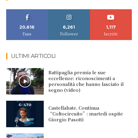
20,616
6,261
1,117
Fans
Follower
Iscritti
ULTIMI ARTICOLI
Battipaglia premia le sue
eccellenze: riconoscimenti a
personalità che hanno lasciato il
segno (video)
Castellabate. Continua
“Coltocircuito”: martedì ospite
Giorgio Pasotti