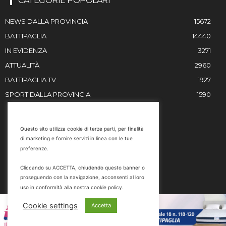
CATEGORIE POPOLARI
NEWS DALLA PROVINCIA
15672
BATTIPAGLIA
14440
IN EVIDENZA
3271
ATTUALITÀ
2960
BATTIPAGLIA TV
1927
SPORT DALLA PROVINCIA
1590
RESTIAMO IN CONTATTO
Questo sito utilizza cookie di terze parti, per finalità
di marketing e fornire servizi in linea con le tue
Email
preferenze.
info@battipaglia1929.it
Cliccando su ACCETTA, chiudendo questo banner o
marketing@battipaglia1929.it
proseguendo con la navigazione, acconsenti al loro
carminegaldi@virgilio.it
uso in conformità alla nostra cookie policy.
Tel. 0828 302801
Cookie settings
Accetta