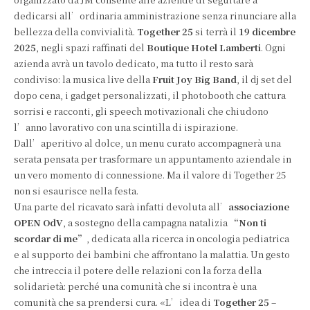
dedicarsi all’ordinaria amministrazione senza rinunciare alla
bellezza della convivialità.
Together 25
si terrà il
19 dicembre
2025
, negli spazi raffinati del
Boutique Hotel Lamberti
. Ogni
azienda avrà un tavolo dedicato, ma tutto il resto sarà
condiviso: la musica live della
Fruit Joy Big Band
, il dj set del
dopo cena, i gadget personalizzati, il photobooth che cattura
sorrisi e racconti, gli speech motivazionali che chiudono
l’anno lavorativo con una scintilla di ispirazione.
Dall’aperitivo al dolce, un menu curato accompagnerà una
serata pensata per trasformare un appuntamento aziendale in
un vero momento di connessione. Ma il valore di Together 25
non si esaurisce nella festa.
Una parte del ricavato sarà infatti devoluta all’
associazione
OPEN OdV
, a sostegno della campagna natalizia
“Non ti
scordar di me”
, dedicata alla ricerca in oncologia pediatrica
e al supporto dei bambini che affrontano la malattia. Un gesto
che intreccia il potere delle relazioni con la forza della
solidarietà: perché una comunità che si incontra è una
comunità che sa prendersi cura. «L’idea di
Together 25
–