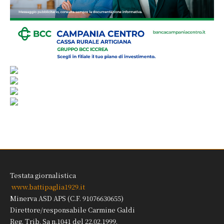
Testata giornalistica
www.battipaglia1929.it
Minerva ASD APS (C.F. 91076630655)
Direttore/responsabile Carmine Galdi
Reg. Trib. Sa n.1041 del 22.02.1999.