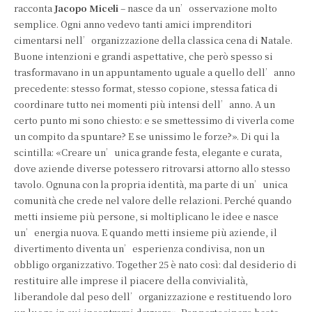
racconta
Jacopo Miceli
– nasce da un’osservazione molto
semplice. Ogni anno vedevo tanti amici imprenditori
cimentarsi nell’organizzazione della classica cena di Natale.
Buone intenzioni e grandi aspettative, che però spesso si
trasformavano in un appuntamento uguale a quello dell’anno
precedente: stesso format, stesso copione, stessa fatica di
coordinare tutto nei momenti più intensi dell’anno. A un
certo punto mi sono chiesto: e se smettessimo di viverla come
un compito da spuntare? E se unissimo le forze?». Di qui la
scintilla: «Creare un’unica grande festa, elegante e curata,
dove aziende diverse potessero ritrovarsi attorno allo stesso
tavolo. Ognuna con la propria identità, ma parte di un’unica
comunità che crede nel valore delle relazioni. Perché quando
metti insieme più persone, si moltiplicano le idee e nasce
un’energia nuova. E quando metti insieme più aziende, il
divertimento diventa un’esperienza condivisa, non un
obbligo organizzativo. Together 25 è nato così: dal desiderio di
restituire alle imprese il piacere della convivialità,
liberandole dal peso dell’organizzazione e restituendo loro