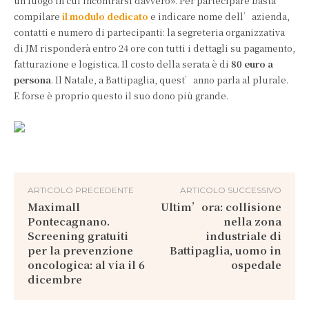
un luogo in cui incontrarsi davvero». Per partecipare basta
compilare
il modulo dedicato
e indicare nome dell’azienda,
contatti e numero di partecipanti: la segreteria organizzativa
di JM risponderà entro 24 ore con tutti i dettagli su pagamento,
fatturazione e logistica. Il costo della serata è di
80 euro a
persona
. Il Natale, a Battipaglia, quest’anno parla al plurale.
E forse è proprio questo il suo dono più grande.
ARTICOLO PRECEDENTE
ARTICOLO SUCCESSIVO
Maximall
Ultim’ora: collisione
Pontecagnano.
nella zona
Screening gratuiti
industriale di
per la prevenzione
Battipaglia, uomo in
oncologica: al via il 6
ospedale
dicembre