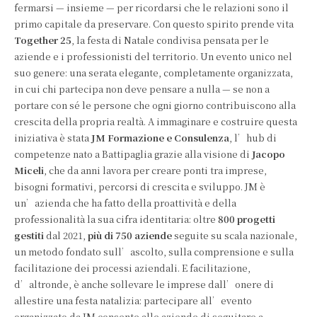
fermarsi — insieme — per ricordarsi che le relazioni sono il
primo capitale da preservare. Con questo spirito prende vita
Together 25
, la festa di Natale condivisa pensata per le
aziende e i professionisti del territorio. Un evento unico nel
suo genere: una serata elegante, completamente organizzata,
in cui chi partecipa non deve pensare a nulla — se non a
portare con sé le persone che ogni giorno contribuiscono alla
crescita della propria realtà. A immaginare e costruire questa
iniziativa è stata
JM Formazione e Consulenza
, l’hub di
competenze nato a Battipaglia grazie alla visione di
Jacopo
Miceli
, che da anni lavora per creare ponti tra imprese,
bisogni formativi, percorsi di crescita e sviluppo. JM è
un’azienda che ha fatto della proattività e della
professionalità la sua cifra identitaria: oltre
800 progetti
gestiti
dal 2021,
più di 750 aziende
seguite su scala nazionale,
un metodo fondato sull’ascolto, sulla comprensione e sulla
facilitazione dei processi aziendali. E facilitazione,
d’altronde, è anche sollevare le imprese dall’onere di
allestire una festa natalizia: partecipare all’evento
organizzato da JM consente alle aziende di seguitare a