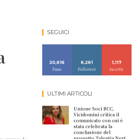
SEGUICI
a
20,616
6,261
1,117
Fans
Follower
Iscritti
ULTIMI ARTICOLI
Unione Soci BCC,
Vicidomini critica il
comunicato con cui è
stata celebrata la
conclusione del
progetto Talentia Next