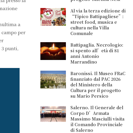
mma presso la
rmazione
Al via la terza edizione di
“Tipico Battipagliese”:
street food, musica e
enultima a
cultura nella Villa
re campo per
Comunale
er
Battipaglia. Necrologio:
 3 punti,
si spento all’età di 81
anni Antonio
Marrandino
Baronissi. Il Museo FRaC
finanziato dal PAC 2026
del Ministero della
Cultura per il progetto
su Mario Persico
Salerno. Il Generale del
Corpo D’Armata
Massimo Masciulli visita
il Comando Provinciale
di Salerno