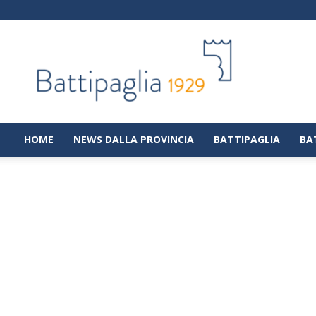
Battipaglia
1929
|
Notizie
dalla
città
di
HOME
NEWS DALLA PROVINCIA
BATTIPAGLIA
BA
Battipaglia