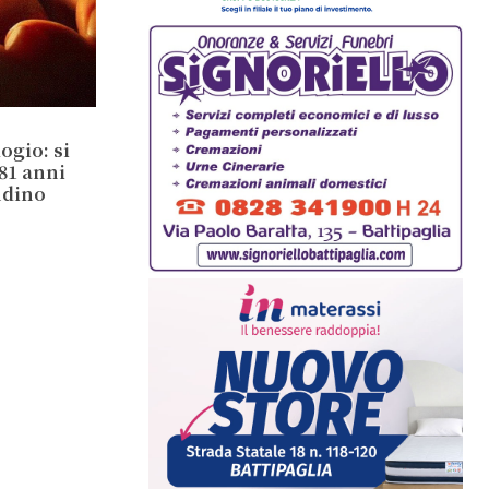
ogio: si
81 anni
ndino