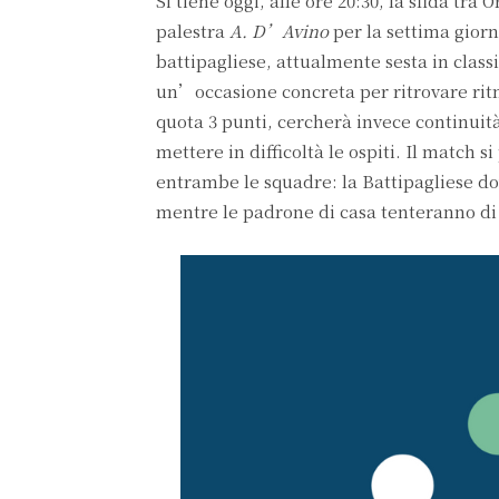
Si tiene oggi, alle ore 20:30, la sfida tr
palestra
A. D’Avino
per la settima gior
battipagliese, attualmente sesta in class
un’occasione concreta per ritrovare ritm
quota 3 punti, cercherà invece continuit
mettere in difficoltà le ospiti. Il matc
entrambe le squadre: la Battipagliese do
mentre le padrone di casa tenteranno di ri