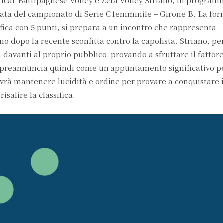
a Oricar Battipagliese Volley e Zeta Volley Striano, in progra
nata del campionato di Serie C femminile – Girone B. La fo
ifica con 5 punti, si prepara a un incontro che rappresenta
o dopo la recente sconfitta contro la capolista. Striano, p
à davanti al proprio pubblico, provando a sfruttare il fatto
h si preannuncia quindi come un appuntamento significativo p
vrà mantenere lucidità e ordine per provare a conquistare i
salire la classifica.