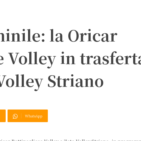
inile: la Oricar
 Volley in trasfert
Volley Striano
X
WhatsApp