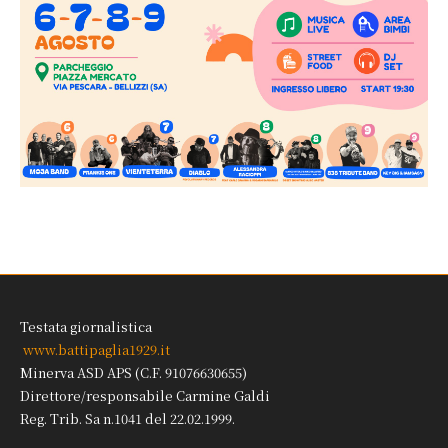
Testata giornalistica
www.battipaglia1929.it
Minerva ASD APS (C.F. 91076630655)
Direttore/responsabile Carmine Galdi
Reg. Trib. Sa n.1041 del 22.02.1999.