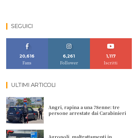
SEGUICI
20,616
6,261
1,117
Fans
Follower
Iscritti
ULTIMI ARTICOLI
Angri, rapina a una 78enne: tre
persone arrestate dai Carabinieri
Agropoli, maltrattamenti in