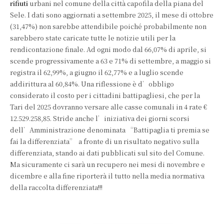
rifiuti
urbani nel comune della città capofila della piana del
Sele. I dati sono aggiornati a settembre 2025, il mese di ottobre
(31,47%) non sarebbe attendibile poiché probabilmente non
sarebbero state caricate tutte le notizie utili per la
rendicontazione finale. Ad ogni modo dal 66,07% di aprile, si
scende progressivamente a 63 e 71% di settembre, a maggio si
registra il 62,99%, a giugno il 62,77% e a luglio scende
addirittura al 60,84%. Una riflessione è d’obbligo
considerato il costo per i cittadini battipagliesi, che per la
Tari del 2025 dovranno versare alle casse comunali in 4 rate €
12.529.258,85. Stride anche l’iniziativa dei giorni scorsi
dell’Amministrazione denominata “Battipaglia ti premia se
fai la differenziata” a fronte di un risultato negativo sulla
differenziata, stando ai dati pubblicati sul sito del Comune.
Ma sicuramente ci sarà un recupero nei mesi di novembre e
dicembre e alla fine riporterà il tutto nella media normativa
della raccolta differenziata!!!