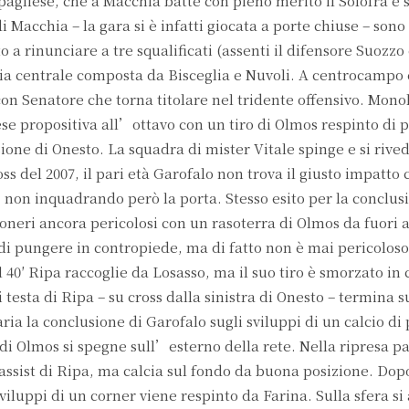
agliese, che a Macchia batte con pieno merito il Solofra e si
 Macchia – la gara si è infatti giocata a porte chiuse – sono
o a rinunciare a tre squalificati (assenti il difensore Suozzo 
pia centrale composta da Bisceglia e Nuvoli. A centrocampo
con Senatore che torna titolare nel tridente offensivo. Mono
e propositiva all’ottavo con un tiro di Olmos respinto di 
one di Onesto. La squadra di mister Vitale spinge e si rivede
ss del 2007, il pari età Garofalo non trova il giusto impatto c
 non inquadrando però la porta. Stesso esito per la conclus
oneri ancora pericolosi con un rasoterra di Olmos da fuori a
 di pungere in contropiede, ma di fatto non è mai pericoloso
l 40′ Ripa raccoglie da Losasso, ma il suo tiro è smorzato in
testa di Ripa – su cross dalla sinistra di Onesto – termina s
ia la conclusione di Garofalo sugli sviluppi di un calcio di
 di Olmos si spegne sull’esterno della rete. Nella ripresa pa
’assist di Ripa, ma calcia sul fondo da buona posizione. Do
 sviluppi di un corner viene respinto da Farina. Sulla sfera si