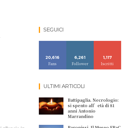
l
SEGUICI
20,616
6,261
1,117
Fans
Follower
Iscritti
ULTIMI ARTICOLI
Battipaglia. Necrologio:
si spento all’età di 81
anni Antonio
Marrandino
Baronissi. Il Museo FRaC