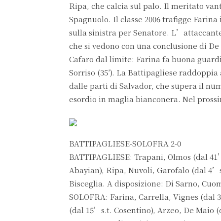
Ripa, che calcia sul palo. Il meritato van
Spagnuolo. Il classe 2006 trafigge Farina
sulla sinistra per Senatore. L’attaccante
che si vedono con una conclusione di De 
Cafaro dal limite: Farina fa buona guardia
Sorriso (35′). La Battipagliese raddoppia a
dalle parti di Salvador, che supera il nu
esordio in maglia bianconera. Nel prossim
BATTIPAGLIESE-SOLOFRA 2-0
BATTIPAGLIESE: Trapani, Olmos (dal 41’s.
Abayian), Ripa, Nuvoli, Garofalo (dal 4’s
Bisceglia. A disposizione: Di Sarno, Cuo
SOLOFRA: Farina, Carrella, Vignes (dal 3
(dal 15’s.t. Cosentino), Arzeo, De Maio (