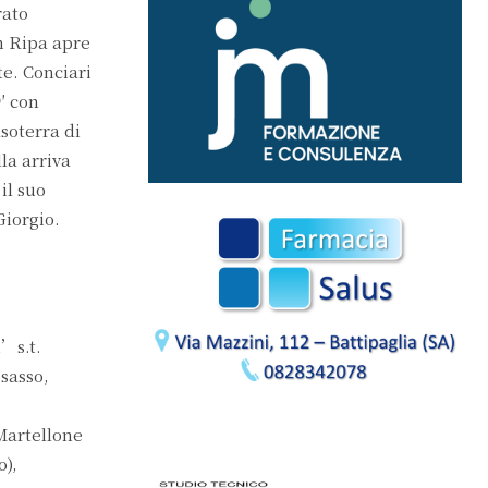
rato
an Ripa apre
te. Conciari
′ con
asoterra di
lla arriva
il suo
Giorgio.
1’s.t.
osasso,
Martellone
o),