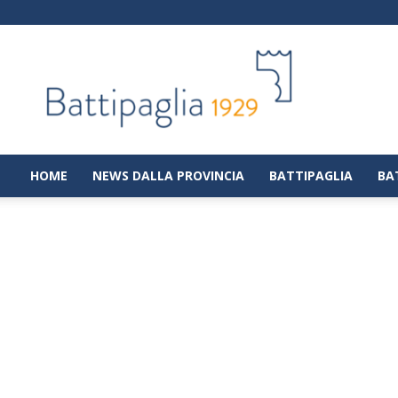
Battipaglia
1929
|
Notizie
dalla
città
di
HOME
NEWS DALLA PROVINCIA
BATTIPAGLIA
BA
Battipaglia