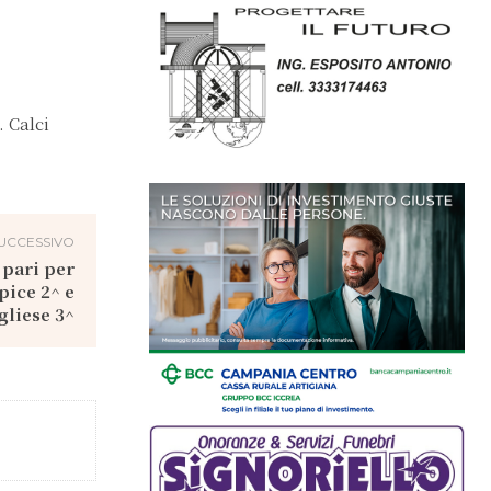
. Calci
UCCESSIVO
 pari per
pice 2^ e
gliese 3^