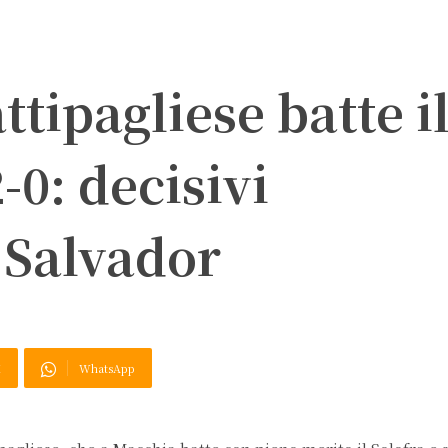
ttipagliese batte i
-0: decisivi
 Salvador
X
WhatsApp