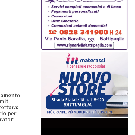
inamento
mit
ettura:
rio per
ratori