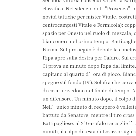
Seconda vittoria consecutiva per la Battip
classifica. Nel silenzio del “Provenza” di
novità tattiche per mister Vitale, costrett
centrocampisti Vitale e Formicola): cop
spazio per Onesto nel ruolo di mezzala, 
bianconero nel primo tempo. Battipaglies
Farina. Sul prosieguo è debole la conclusi
Ripa apre sulla destra per Cafaro. Sul cro
Ci prova un minuto dopo Ripa dal limite,
capitano al quarto d’ora di gioco. Bianc
spegne sul fondo (19′). Solofra che cerca
di casa si rivedono nel finale di tempo. A
un difensore. Un minuto dopo, il colpo di 
Nell’unico minuto di recupero è velleitar
battuto da Senatore, mentre il tiro cross
Battipagliese: al 2′ Garofalo raccoglie l
minuti, il colpo di testa di Losasso sugli