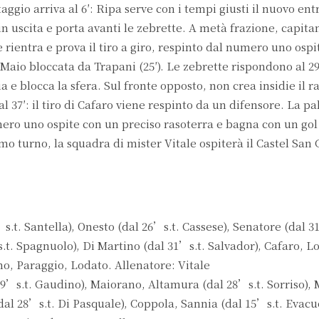
taggio arriva al 6′: Ripa serve con i tempi giusti il nuovo ent
 in uscita e porta avanti le zebrette. A metà frazione, capit
 rientra e prova il tiro a giro, respinto dal numero uno ospi
Maio bloccata da Trapani (25′). Le zebrette rispondono al 29
 e blocca la sfera. Sul fronte opposto, non crea insidie il r
l 37′: il tiro di Cafaro viene respinto da un difensore. La pa
mero uno ospite con un preciso rasoterra e bagna con un gol 
o turno, la squadra di mister Vitale ospiterà il Castel San 
t. Santella), Onesto (dal 26’s.t. Cassese), Senatore (dal 3
.t. Spagnuolo), Di Martino (dal 31’s.t. Salvador), Cafaro, L
mo, Paraggio, Lodato. Allenatore: Vitale
9’s.t. Gaudino), Maiorano, Altamura (dal 28’s.t. Sorriso), 
dal 28’s.t. Di Pasquale), Coppola, Sannia (dal 15’s.t. Evacu