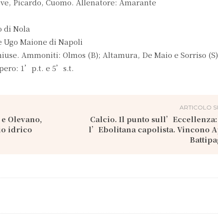
ove, Picardo, Cuomo. Allenatore: Amarante
 di Nola
 e Ugo Maione di Napoli
hiuse. Ammoniti: Olmos (B); Altamura, De Maio e Sorriso (S)
pero: 1’p.t. e 5’s.t.
ARTICOLO S
a e Olevano,
Calcio. Il punto sull’Eccellenza:
io idrico
l’Ebolitana capolista. Vincono A
Battipa