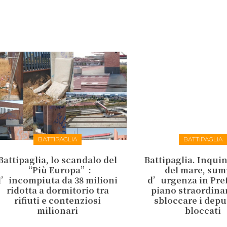
BATTIPAGLIA
BATTIPAGLIA
Battipaglia, lo scandalo del
Battipaglia. Inqu
“Più Europa”:
del mare, sum
l’incompiuta da 38 milioni
d’urgenza in Pref
ridotta a dormitorio tra
piano straordina
rifiuti e contenziosi
sbloccare i depu
milionari
bloccati