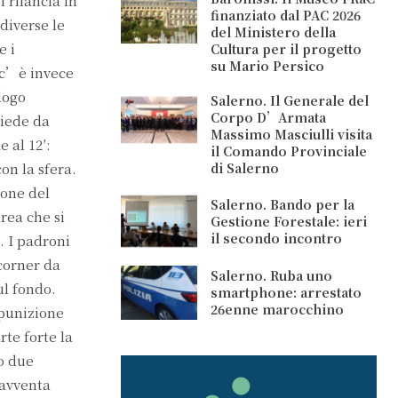
 rilancia in
finanziato dal PAC 2026
 diverse le
del Ministero della
e i
Cultura per il progetto
su Mario Persico
 c’è invece
logo
Salerno. Il Generale del
Corpo D’Armata
piede da
Massimo Masciulli visita
 al 12′:
il Comando Provinciale
on la sfera.
di Salerno
ione del
Salerno. Bando per la
rea che si
Gestione Forestale: ieri
il secondo incontro
. I padroni
 corner da
Salerno. Ruba uno
ul fondo.
smartphone: arrestato
26enne marocchino
 punizione
rte forte la
po due
 avventa