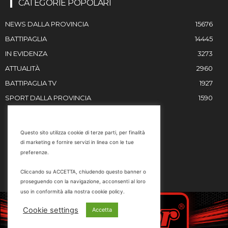
CATEGORIE POPOLARI
NEWS DALLA PROVINCIA
15676
BATTIPAGLIA
14445
IN EVIDENZA
3273
ATTUALITÀ
2960
BATTIPAGLIA TV
1927
SPORT DALLA PROVINCIA
1590
RESTIAMO IN CONTATTO
Questo sito utilizza cookie di terze parti, per finalità
di marketing e fornire servizi in linea con le tue
Email
preferenze.
info@battipaglia1929.it
Cliccando su ACCETTA, chiudendo questo banner o
marketing@battipaglia1929.it
proseguendo con la navigazione, acconsenti al loro
carminegaldi@virgilio.it
uso in conformità alla nostra cookie policy.
Tel. 0828 302801
Cookie settings
Accetta