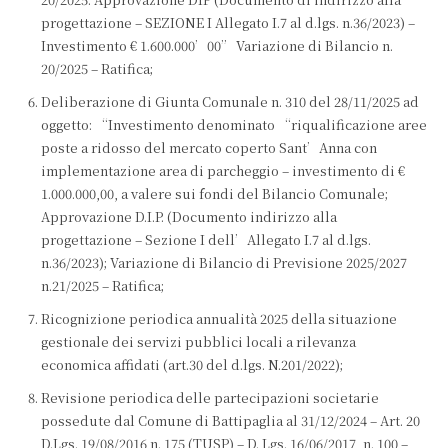
progettazione – SEZIONE I Allegato I.7 al d.lgs. n.36/2023) –
Investimento € 1.600.000’00” Variazione di Bilancio n.
20/2025 – Ratifica;
Deliberazione di Giunta Comunale n. 310 del 28/11/2025 ad
oggetto: “Investimento denominato “riqualificazione aree
poste a ridosso del mercato coperto Sant’Anna con
implementazione area di parcheggio – investimento di €
1.000.000,00, a valere sui fondi del Bilancio Comunale;
Approvazione D.I.P. (Documento indirizzo alla
progettazione – Sezione I dell’Allegato I.7 al d.lgs.
n.36/2023); Variazione di Bilancio di Previsione 2025/2027
n.21/2025 – Ratifica;
Ricognizione periodica annualità 2025 della situazione
gestionale dei servizi pubblici locali a rilevanza
economica affidati (art.30 del d.lgs. N.201/2022);
Revisione periodica delle partecipazioni societarie
possedute dal Comune di Battipaglia al 31/12/2024 – Art. 20
D.Lgs. 19/08/2016 n. 175 (TUSP) – D. Lgs. 16/06/2017, n. 100 –