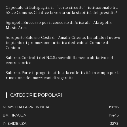
Ospedale di Battipaglia: il “corto circuito” istituzionale tra
ASL e Comune. Chi dice la verità sulla stabilità del presidio?
Agropoli. Successo per il concerto di Arisa all’Akropolis
Music Area
Aeroporto Salerno-Costa d’Amalfi-Cilento. Installato il nuovo
impianto di promozione turistica dedicato al Comune di
Centola
Salerno. Controlli dei N.O.S.: sovraffollamento abitativo nel
centro storico
Salerno. Parte il progetto utile alla collettività: in campo per la
rimozione dei mozziconi di sigaretta
CATEGORIE POPOLARI
NEWS DALLA PROVINCIA
15676
BATTIPAGLIA
14445
IN EVIDENZA
3273