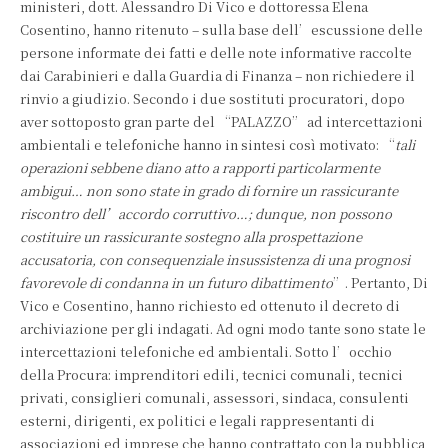
ministeri, dott. Alessandro Di Vico e dottoressa Elena
Cosentino, hanno ritenuto – sulla base dell’escussione delle
persone informate dei fatti e delle note informative raccolte
dai Carabinieri e dalla Guardia di Finanza – non richiedere il
rinvio a giudizio. Secondo i due sostituti procuratori, dopo
aver sottoposto gran parte del “PALAZZO” ad intercettazioni
ambientali e telefoniche hanno in sintesi così motivato: “
tali
operazioni sebbene diano atto a rapporti particolarmente
ambigui… non sono state in grado di fornire un rassicurante
riscontro dell’accordo corruttivo…; dunque, non possono
costituire un rassicurante sostegno alla prospettazione
accusatoria, con consequenziale insussistenza di una prognosi
favorevole di condanna in un futuro dibattimento
”. Pertanto, Di
Vico e Cosentino, hanno richiesto ed ottenuto il decreto di
archiviazione per gli indagati. Ad ogni modo tante sono state le
intercettazioni telefoniche ed ambientali. Sotto l’occhio
della Procura: imprenditori edili, tecnici comunali, tecnici
privati, consiglieri comunali, assessori, sindaca, consulenti
esterni, dirigenti, ex politici e legali rappresentanti di
associazioni ed imprese che hanno contrattato con la pubblica