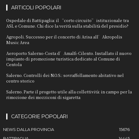
ARTICOLI POPOLARI
Ospedale di Battipaglia: il “corto circuito” istituzionale tra
ASL e Comune. Chi dice la verità sulla stabilità del presidio?
Agropoli. Successo per il concerto di Arisa all’Akropolis
Music Area
Aeroporto Salerno-Costa d’Amalfi-Cilento. Installato il nuovo
impianto di promozione turistica dedicato al Comune di
Centola
Salerno. Controlli dei N.O.S.: sovraffollamento abitativo nel
centro storico
Salerno. Parte il progetto utile alla collettività: in campo per la
rimozione dei mozziconi di sigaretta
CATEGORIE POPOLARI
NEWS DALLA PROVINCIA
15676
BATTIPAGLIA
14445