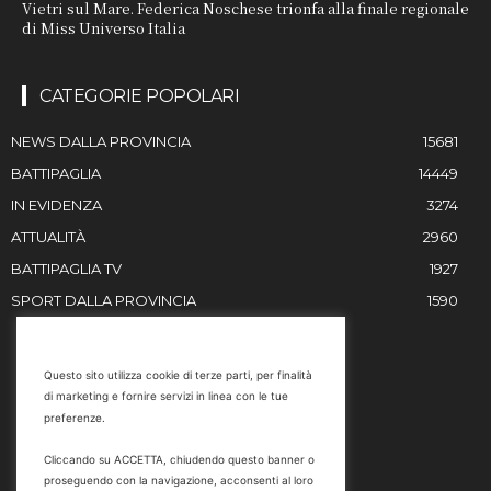
Vietri sul Mare. Federica Noschese trionfa alla finale regionale
di Miss Universo Italia
CATEGORIE POPOLARI
NEWS DALLA PROVINCIA
15681
BATTIPAGLIA
14449
IN EVIDENZA
3274
ATTUALITÀ
2960
BATTIPAGLIA TV
1927
SPORT DALLA PROVINCIA
1590
RESTIAMO IN CONTATTO
Questo sito utilizza cookie di terze parti, per finalità
di marketing e fornire servizi in linea con le tue
Email
preferenze.
info@battipaglia1929.it
Cliccando su ACCETTA, chiudendo questo banner o
marketing@battipaglia1929.it
proseguendo con la navigazione, acconsenti al loro