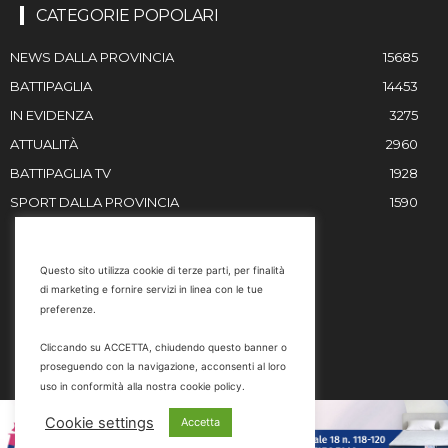
CATEGORIE POPOLARI
NEWS DALLA PROVINCIA
15685
BATTIPAGLIA
14453
IN EVIDENZA
3275
ATTUALITÀ
2960
BATTIPAGLIA TV
1928
SPORT DALLA PROVINCIA
1590
RESTIAMO IN CONTATTO
Questo sito utilizza cookie di terze parti, per finalità
di marketing e fornire servizi in linea con le tue
Email
preferenze.
info@battipaglia1929.it
Cliccando su ACCETTA, chiudendo questo banner o
marketing@battipaglia1929.it
proseguendo con la navigazione, acconsenti al loro
carminegaldi@virgilio.it
uso in conformità alla nostra cookie policy.
Tel. 0828 302801
Cookie settings
Accetta