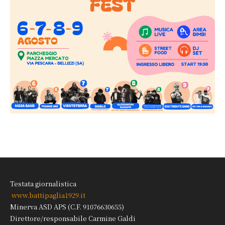
Testata giornalistica
www.battipaglia1929.it
Minerva ASD APS (C.F. 91076630655)
Direttore/responsabile Carmine Galdi