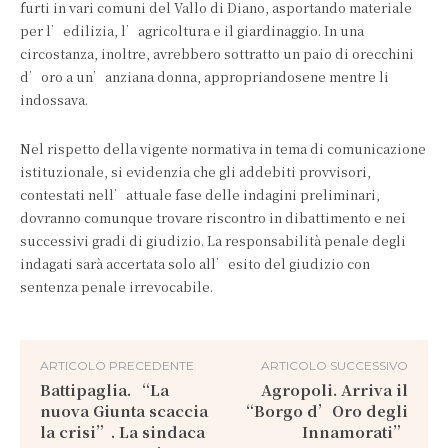
furti in vari comuni del Vallo di Diano, asportando materiale
per l’edilizia, l’agricoltura e il giardinaggio. In una
circostanza, inoltre, avrebbero sottratto un paio di orecchini
d’oro a un’anziana donna, appropriandosene mentre li
indossava.
Nel rispetto della vigente normativa in tema di comunicazione
istituzionale, si evidenzia che gli addebiti provvisori,
contestati nell’attuale fase delle indagini preliminari,
dovranno comunque trovare riscontro in dibattimento e nei
successivi gradi di giudizio. La responsabilità penale degli
indagati sarà accertata solo all’esito del giudizio con
sentenza penale irrevocabile.
ARTICOLO PRECEDENTE
ARTICOLO SUCCESSIVO
Battipaglia. “La
Agropoli. Arriva il
nuova Giunta scaccia
“Borgo d’Oro degli
la crisi”. La sindaca
Innamorati”