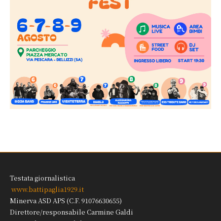
Testata giornalistica
www.battipaglia1929.it
Minerva ASD APS (C.F. 91076630655)
Direttore/responsabile Carmine Galdi