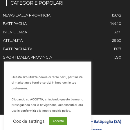
CATEGORIE POPOLARI
NEWS DALLA PROVINCIA
15672
BATTIPAGLIA
14440
IN EVIDENZA
3271
ATTUALITÀ
2960
BATTIPAGLIA TV
1927
SPORT DALLA PROVINCIA
1590
RESTIAMO IN CONTATTO
Questo sito utilizza cookie di terze parti, per finalità
di marketing e fornire servizi in linea con le tue
Email
preferenze.
info@battipaglia1929.it
Cliccando su ACCETTA, chiudendo questo banner o
marketing@battipaglia1929.it
proseguendo con la navigazione, acconsenti al loro
carminegaldi@virgilio.it
uso in conformità alla nostra cookie policy.
Tel. 0828 302801
Cookie settings
Accetta