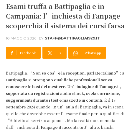
Esami truffa a Battipaglia e in
Campania: l’inchiesta di Fanpage
scoperchia il sistema dei corsi farsa
10 MAGGIO 2026
BY
STAFF@BATTIPAGLIA1929.IT
Facebook
X
WhatsApp
Battipaglia.
“Non so cos’è la reception, parlate italiano”: a
Battipaglia si ottengono qualifiche professionali senza
conoscere le basi del mestiere. Un’indagine di Fanpage.it,
supportata da registrazioni audio shock, svela corruzione,
suggerimenti durante i test e mazzette in contanti.
È il 18
settembre 2024 quando, in un’aula di Battipaglia, va in scena
quello che dovrebbe essere l’esame finale per la qualifica di
“Addetto al servizio ai piani”. Ma la realtà documentata
dall’inchiesta di
Fanpage.it
racconta tutt’altro: banchi