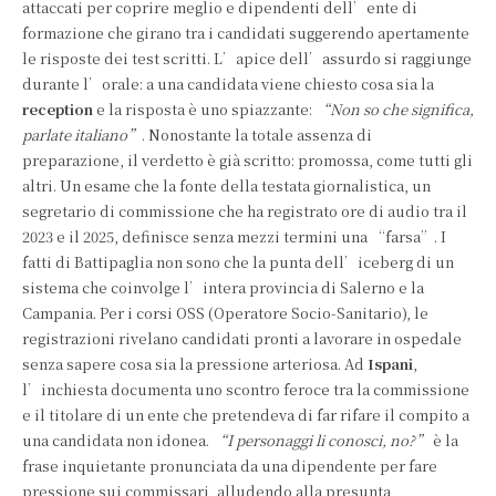
attaccati per coprire meglio e dipendenti dell’ente di
formazione che girano tra i candidati suggerendo apertamente
le risposte dei test scritti. L’apice dell’assurdo si raggiunge
durante l’orale: a una candidata viene chiesto cosa sia la
reception
e la risposta è uno spiazzante:
“Non so che significa,
parlate italiano”
. Nonostante la totale assenza di
preparazione, il verdetto è già scritto: promossa, come tutti gli
altri. Un esame che la fonte della testata giornalistica, un
segretario di commissione che ha registrato ore di audio tra il
2023 e il 2025, definisce senza mezzi termini una “farsa”. I
fatti di Battipaglia non sono che la punta dell’iceberg di un
sistema che coinvolge l’intera provincia di Salerno e la
Campania. Per i corsi OSS (Operatore Socio-Sanitario), le
registrazioni rivelano candidati pronti a lavorare in ospedale
senza sapere cosa sia la pressione arteriosa. Ad
Ispani
,
l’inchiesta documenta uno scontro feroce tra la commissione
e il titolare di un ente che pretendeva di far rifare il compito a
una candidata non idonea.
“I personaggi li conosci, no?”
è la
frase inquietante pronunciata da una dipendente per fare
pressione sui commissari, alludendo alla presunta