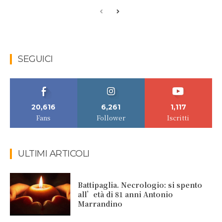
SEGUICI
20,616
6,261
1,117
Fans
Follower
Iscritti
ULTIMI ARTICOLI
Battipaglia. Necrologio: si spento
all’età di 81 anni Antonio
Marrandino