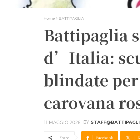
Home
BATTIPAGLIA
Battipaglia s
d’Italia: sc
blindate per
carovana ro
BY
STAFF@BATTIPAGLIA
11 MAGGIO 2026
Share
Facebook