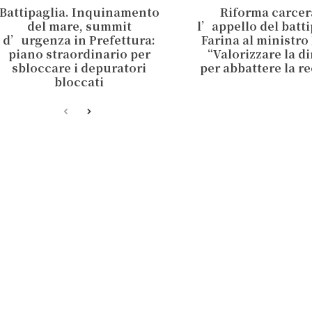
Battipaglia. Inquinamento
Riforma carcer
del mare, summit
l’appello del batt
d’urgenza in Prefettura:
Farina al ministro
piano straordinario per
“Valorizzare la d
sbloccare i depuratori
per abbattere la r
bloccati