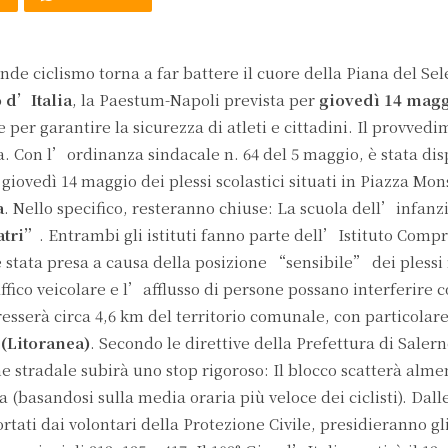
de ciclismo torna a far battere il cuore della Piana del Sel
o d’Italia
, la Paestum-Napoli prevista per
giovedì 14 magg
er garantire la sicurezza di atleti e cittadini. Il provved
. Con l’ordinanza sindacale n. 64 del 5 maggio, è stata dis
giovedì 14 maggio dei plessi scolastici situati in Piazza Mo
a
. Nello specifico, resteranno chiuse: La scuola dell’infanz
atri”
. Entrambi gli istituti fanno parte dell’Istituto Comp
tata presa a causa della posizione “sensibile” dei plessi r
affico veicolare e l’afflusso di persone possano interferire c
teresserà circa 4,6 km del territorio comunale, con particolar
 (Litoranea)
. Secondo le direttive della Prefettura di Salern
ne stradale subirà uno stop rigoroso: Il blocco scatterà alm
 (basandosi sulla media oraria più veloce dei ciclisti). Dalle
rtati dai volontari della Protezione Civile, presidieranno gl