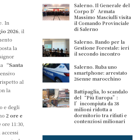
Salerno. Il Generale del
Corpo D’Armata
Massimo Masciulli visita
e. In
il Comando Provinciale
di Salerno
io 2026
, il
imento
Salerno. Bando per la
Gestione Forestale: ieri
posta la
il secondo incontro
nsignor
ia
“Santa
Salerno. Ruba uno
smartphone: arrestato
rensivo
26enne marocchino
ispetto al
on la
Battipaglia, lo scandalo
del “Più Europa”:
e
l’incompiuta da 38
o e degli
milioni ridotta a
dormitorio tra rifiuti e
eno
2 ore e
contenziosi milionari
 ore 11:30,
i accessi