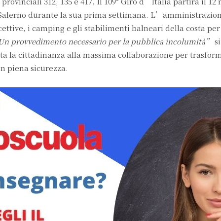
e provinciali 312, 135 e 417. Il 109° Giro d’Italia partirà il 1
i Salerno durante la sua prima settimana. L’amministrazio
cettive, i camping e gli stabilimenti balneari della costa pe
n provvedimento necessario per la pubblica incolumità”
si
ita la cittadinanza alla massima collaborazione per trasfor
in piena sicurezza.