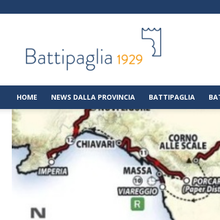
Battipaglia
1929
|
Notizie
dalla
città
di
HOME
NEWS DALLA PROVINCIA
BATTIPAGLIA
BA
Battipaglia