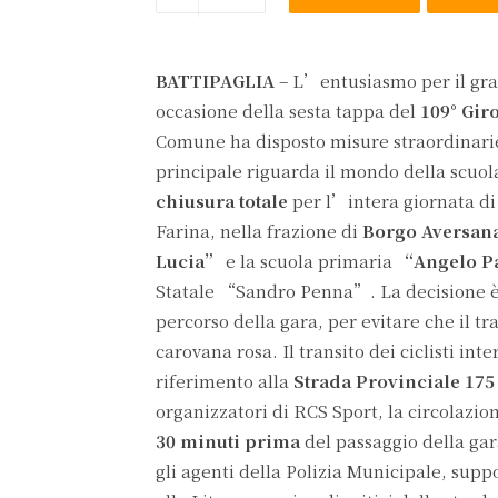
BATTIPAGLIA
– L’entusiasmo per il gran
occasione della sesta tappa del
109° Gir
Comune ha disposto misure straordinarie p
principale riguarda il mondo della scuola
chiusura totale
per l’intera giornata di 
Farina, nella frazione di
Borgo Aversan
Lucia”
e la scuola primaria
“Angelo P
Statale “Sandro Penna”. La decisione è s
percorso della gara, per evitare che il tr
carovana rosa. Il transito dei ciclisti in
riferimento alla
Strada Provinciale 175
organizzatori di RCS Sport, la circolazio
30 minuti prima
del passaggio della gara
gli agenti della Polizia Municipale, suppo