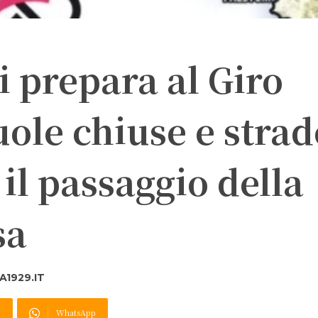
i prepara al Giro
uole chiuse e strad
 il passaggio della
sa
1929.IT
X
WhatsApp