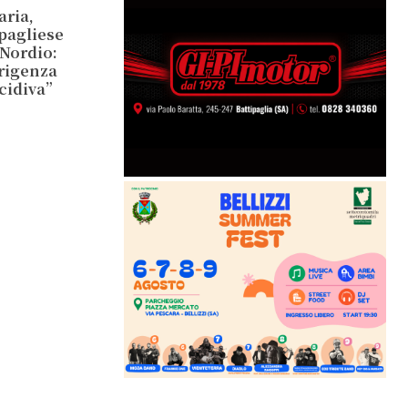
aria,
ipagliese
 Nordio:
irigenza
ecidiva”