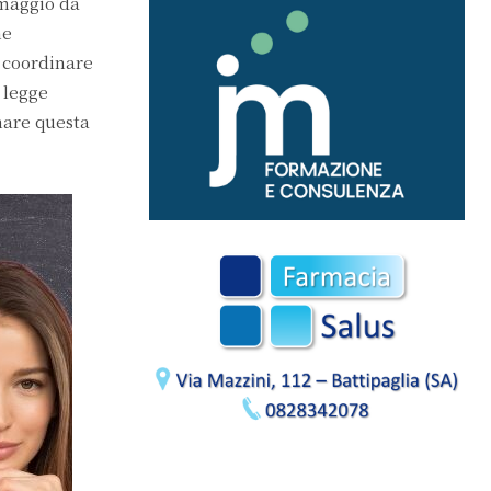
2 maggio da
ne
r coordinare
 legge
mare questa