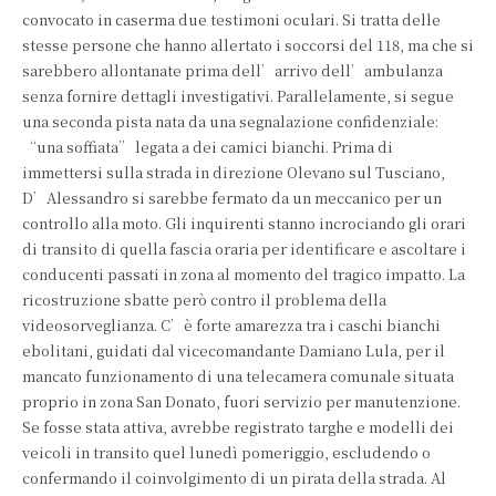
convocato in caserma due testimoni oculari. Si tratta delle
stesse persone che hanno allertato i soccorsi del 118, ma che si
sarebbero allontanate prima dell’arrivo dell’ambulanza
senza fornire dettagli investigativi. Parallelamente, si segue
una seconda pista nata da una segnalazione confidenziale:
“una soffiata” legata a dei camici bianchi. Prima di
immettersi sulla strada in direzione Olevano sul Tusciano,
D’Alessandro si sarebbe fermato da un meccanico per un
controllo alla moto. Gli inquirenti stanno incrociando gli orari
di transito di quella fascia oraria per identificare e ascoltare i
conducenti passati in zona al momento del tragico impatto. La
ricostruzione sbatte però contro il problema della
videosorveglianza. C’è forte amarezza tra i caschi bianchi
ebolitani, guidati dal vicecomandante Damiano Lula, per il
mancato funzionamento di una telecamera comunale situata
proprio in zona San Donato, fuori servizio per manutenzione.
Se fosse stata attiva, avrebbe registrato targhe e modelli dei
veicoli in transito quel lunedì pomeriggio, escludendo o
confermando il coinvolgimento di un pirata della strada. Al