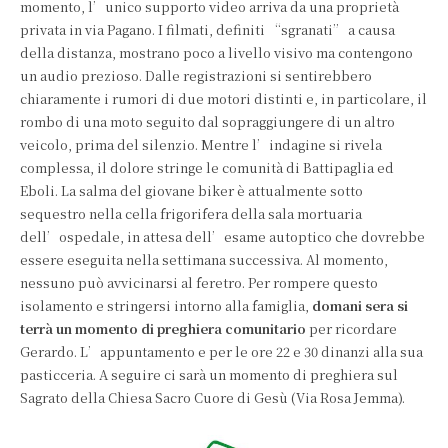
momento, l’unico supporto video arriva da una proprietà
privata in via Pagano. I filmati, definiti “sgranati” a causa
della distanza, mostrano poco a livello visivo ma contengono
un audio prezioso. Dalle registrazioni si sentirebbero
chiaramente i rumori di due motori distinti e, in particolare, il
rombo di una moto seguito dal sopraggiungere di un altro
veicolo, prima del silenzio. Mentre l’indagine si rivela
complessa, il dolore stringe le comunità di Battipaglia ed
Eboli. La salma del giovane biker è attualmente sotto
sequestro nella cella frigorifera della sala mortuaria
dell’ospedale, in attesa dell’esame autoptico che dovrebbe
essere eseguita nella settimana successiva. Al momento,
nessuno può avvicinarsi al feretro. Per rompere questo
isolamento e stringersi intorno alla famiglia,
domani sera si
terrà un momento di preghiera comunitario
per ricordare
Gerardo. L’appuntamento e per le ore 22 e 30 dinanzi alla sua
pasticceria. A seguire ci sarà un momento di preghiera sul
Sagrato della Chiesa Sacro Cuore di Gesù (Via Rosa Jemma).