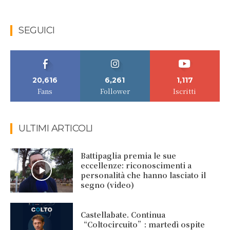
SEGUICI
20,616
6,261
1,117
Fans
Follower
Iscritti
ULTIMI ARTICOLI
Battipaglia premia le sue
eccellenze: riconoscimenti a
personalità che hanno lasciato il
segno (video)
Castellabate. Continua
“Coltocircuito”: martedì ospite