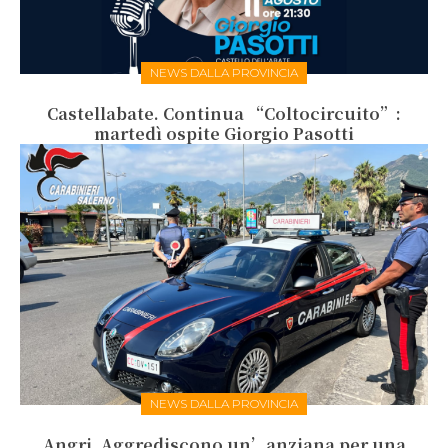
NEWS DALLA PROVINCIA
Castellabate. Continua “Coltocircuito”:
martedì ospite Giorgio Pasotti
NEWS DALLA PROVINCIA
Angri. Aggrediscono un’anziana per una