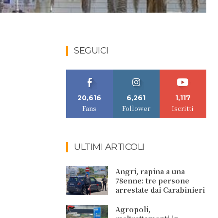
l
SEGUICI
20,616
6,261
1,117
Fans
Follower
Iscritti
ULTIMI ARTICOLI
Angri, rapina a una
78enne: tre persone
arrestate dai Carabinieri
Agropoli,