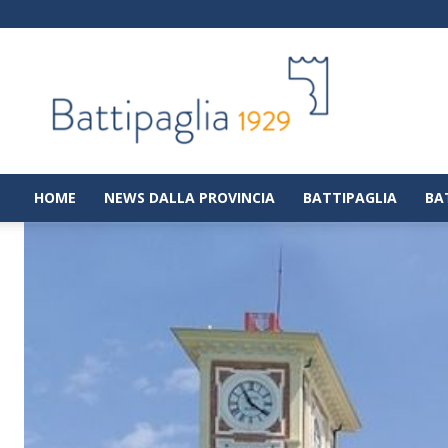
Battipaglia
1929
|
Notizie
dalla
città
di
HOME
NEWS DALLA PROVINCIA
BATTIPAGLIA
BA
Battipaglia