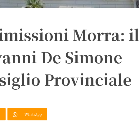
imissioni Morra: i
vanni De Simone
siglio Provinciale
X
WhatsApp