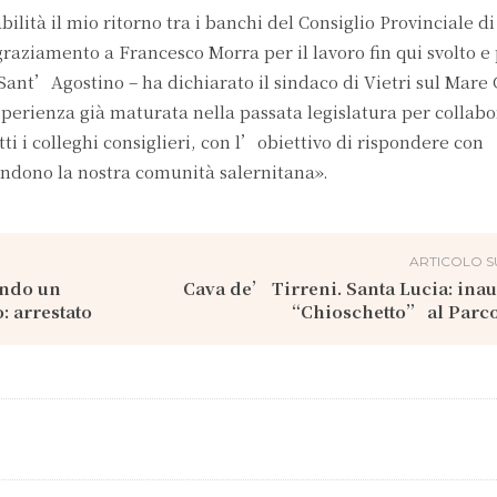
lità il mio ritorno tra i banchi del Consiglio Provinciale di
raziamento a Francesco Morra per il lavoro fin qui svolto e
o Sant’Agostino – ha dichiarato il sindaco di Vietri sul Mare
perienza già maturata nella passata legislatura per collab
ti i colleghi consiglieri, con l’obiettivo di rispondere con
endono la nostra comunità salernitana».
ARTICOLO S
ando un
Cava de’ Tirreni. Santa Lucia: inau
: arrestato
“Chioschetto” al Parc