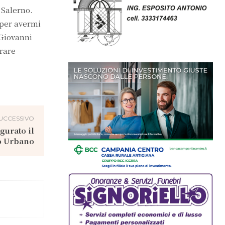
 Salerno.
 per avermi
 Giovanni
orare
UCCESSIVO
gurato il
o Urbano