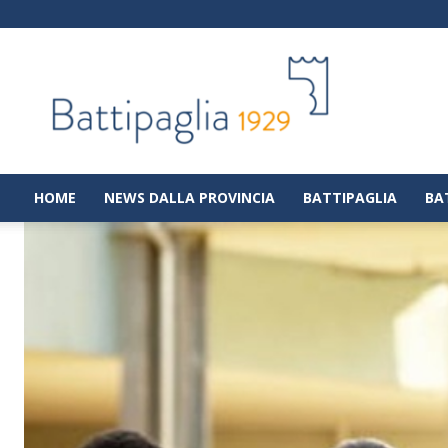
Battipaglia
1929
|
Notizie
dalla
città
di
HOME
NEWS DALLA PROVINCIA
BATTIPAGLIA
BA
Battipaglia