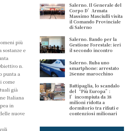
Salerno. Il Generale del
Corpo D’Armata
Massimo Masciulli visita
il Comando Provinciale
di Salerno
Salerno. Bando per la
enomeni più
Gestione Forestale: ieri
a sostanze e
il secondo incontro
unta
Salerno. Ruba uno
biettivo n.
smartphone: arrestato
o punta a
26enne marocchino
ali come
Battipaglia, lo scandalo
tuali già
del “Più Europa”:
l’incompiuta da 38
one Italiana
milioni ridotta a
opea in
dormitorio tra rifiuti e
 delle nuove
contenziosi milionari
voli