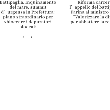
Battipaglia. Inquinamento
Riforma carcer
del mare, summit
l’appello del batt
d’urgenza in Prefettura:
Farina al ministro
piano straordinario per
“Valorizzare la d
sbloccare i depuratori
per abbattere la r
bloccati