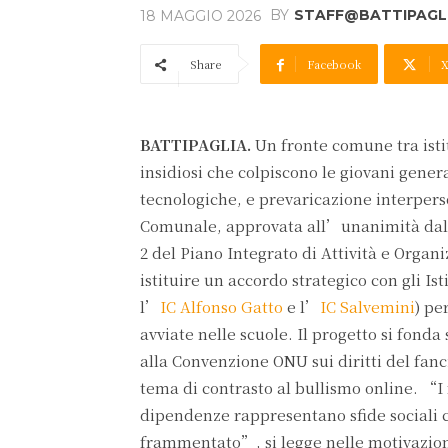
BY
STAFF@BATTIPAGLI
18 MAGGIO 2026
Share
Facebook
BATTIPAGLIA.
Un fronte comune tra isti
insidiosi che colpiscono le giovani gene
tecnologiche, e prevaricazione interpers
Comunale, approvata all’unanimità dall
2 del Piano Integrato di Attività e Organ
istituire un accordo strategico con gli Ist
l’
IC Alfonso Gatto
e l’
IC Salvemini
) pe
avviate nelle scuole. Il progetto si fonda
alla Convenzione ONU sui diritti del fanc
tema di contrasto al bullismo online. “I
dipendenze rappresentano sfide sociali 
frammentato”, si legge nelle motivazioni