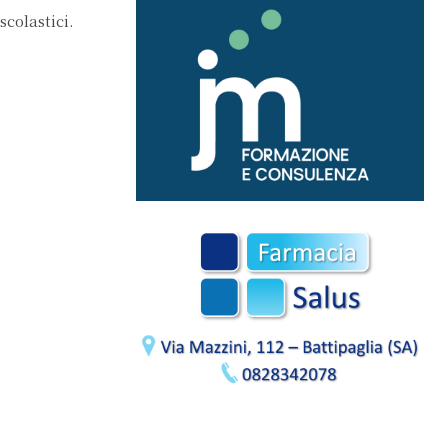
scolastici.
o