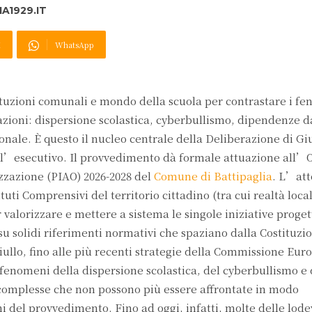
A1929.IT
X
WhatsApp
tuzioni comunali e mondo della scuola per contrastare i f
razioni: dispersione scolastica, cyberbullismo, dipendenze d
onale. È questo il nucleo centrale della Deliberazione di Gi
’esecutivo. Il provvedimento dà formale attuazione all’O
izzazione (PIAO) 2026-2028 del
Comune di Battipaglia
. L’att
ituti Comprensivi del territorio cittadino (tra cui realtà loc
r valorizzare e mettere a sistema le singole iniziative proget
 su solidi riferimenti normativi che spaziano dalla Costituzi
iullo, fino alle più recenti strategie della Commissione Eur
 fenomeni della dispersione scolastica, del cyberbullismo e
complesse che non possono più essere affrontate in modo
 del provvedimento. Fino ad oggi, infatti, molte delle lode