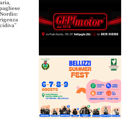
aria,
ipagliese
 Nordio:
irigenza
ecidiva”