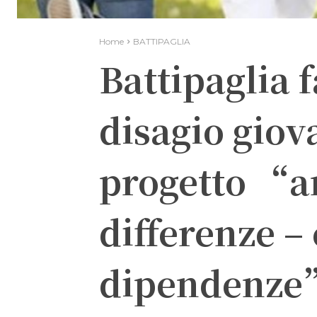
Home
BATTIPAGLIA
Battipaglia f
disagio giov
progetto “a
differenze –
dipendenze