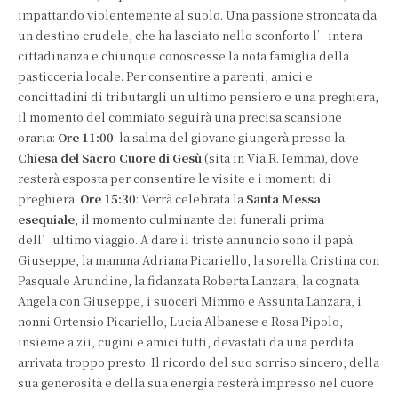
impattando violentemente al suolo. Una passione stroncata da
un destino crudele, che ha lasciato nello sconforto l’intera
cittadinanza e chiunque conoscesse la nota famiglia della
pasticceria locale. Per consentire a parenti, amici e
concittadini di tributargli un ultimo pensiero e una preghiera,
il momento del commiato seguirà una precisa scansione
oraria:
Ore 11:00
: la salma del giovane giungerà presso la
Chiesa del Sacro Cuore di Gesù
(sita in Via R. Iemma), dove
resterà esposta per consentire le visite e i momenti di
preghiera.
Ore 15:30
: Verrà celebrata la
Santa Messa
esequiale
, il momento culminante dei funerali prima
dell’ultimo viaggio. A dare il triste annuncio sono il papà
Giuseppe, la mamma Adriana Picariello, la sorella Cristina con
Pasquale Arundine, la fidanzata Roberta Lanzara, la cognata
Angela con Giuseppe, i suoceri Mimmo e Assunta Lanzara, i
nonni Ortensio Picariello, Lucia Albanese e Rosa Pipolo,
insieme a zii, cugini e amici tutti, devastati da una perdita
arrivata troppo presto. Il ricordo del suo sorriso sincero, della
sua generosità e della sua energia resterà impresso nel cuore