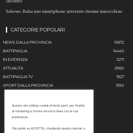
incontro
Salerno. Ruba uno smartphone: arrestato 26enne marocchino
CATEGORIE POPOLARI
NEWS DALLA PROVINCIA
15672
BATTIPAGLIA
14440
IN EVIDENZA
3271
ATTUALITÀ
2960
BATTIPAGLIA TV
1927
SPORT DALLA PROVINCIA
1590
RESTIAMO IN CONTATTO
Questo sito utilizza cookie di terze parti, per finalità
di marketing e fornire servizi in linea con le tue
Email
preferenze.
info@battipaglia1929.it
Cliccando su ACCETTA, chiudendo questo banner o
marketing@battipaglia1929.it