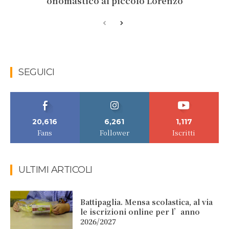
onomastico al piccolo Lorenzo
SEGUICI
20,616
6,261
1,117
Fans
Follower
Iscritti
ULTIMI ARTICOLI
Battipaglia. Mensa scolastica, al via
le iscrizioni online per l’anno
2026/2027