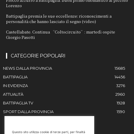
Fiocco azzurro a Battipaglia: buon primo onomastico al piccolo
Lorenzo
Battipaglia premia le sue eccellenze: riconoscimenti a
personalità che hanno lasciato il segno (video)
Castellabate. Continua “Coltocircuito”: martedì ospite
Giorgio Pasotti
CATEGORIE POPOLARI
NEWS DALLA PROVINCIA
15685
BATTIPAGLIA
14456
IN EVIDENZA
3276
ATTUALITÀ
2960
BATTIPAGLIA TV
1928
SPORT DALLA PROVINCIA
1590
RESTIAMO IN CONTATTO
Questo sito utilizza cookie di terze parti, per finalità