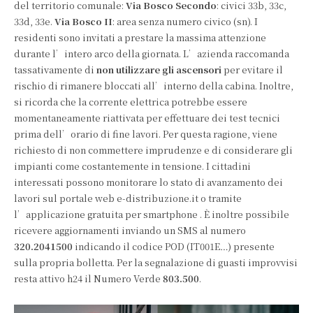
del territorio comunale:
Via Bosco Secondo
: civici 33b, 33c,
33d, 33e.
Via Bosco II
: area senza numero civico (sn). I
residenti sono invitati a prestare la massima attenzione
durante l’intero arco della giornata. L’azienda raccomanda
tassativamente di
non utilizzare gli ascensori
per evitare il
rischio di rimanere bloccati all’interno della cabina. Inoltre,
si ricorda che la corrente elettrica potrebbe essere
momentaneamente riattivata per effettuare dei test tecnici
prima dell’orario di fine lavori. Per questa ragione, viene
richiesto di non commettere imprudenze e di considerare gli
impianti come costantemente in tensione. I cittadini
interessati possono monitorare lo stato di avanzamento dei
lavori sul portale web e-distribuzione.it o tramite
l’applicazione gratuita per smartphone . È inoltre possibile
ricevere aggiornamenti inviando un SMS al numero
320.2041500
indicando il codice POD (IT001E…) presente
sulla propria bolletta. Per la segnalazione di guasti improvvisi
resta attivo h24 il Numero Verde
803.500
.